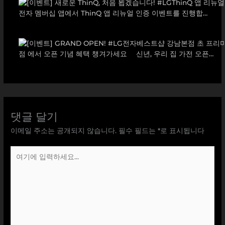
댓글 달기
이메일 주소는 공개되지 않습니다.
필수 필드는
*
로 표시됩니다
여
기
에
입
력
하
세
요...