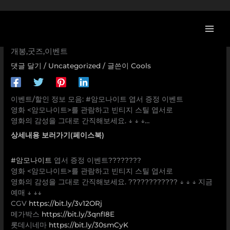
콘
[이벤트] #암모나이트 엽서 증정 이벤트 영화 <암모나이트>를
텐
관람하고 빈티지 스틸 엽서로 영화의 감성을 그대로 간직해보
츠
세요. ↓ ↓ ↓… 암모나이트,케이트윈슬렛,시얼샤로넌,3월11일대
로
개봉,굿즈,이벤트
건
댓글 달기
/
Uncategorized
/ 글쓴이
Cools
너
뛰
기
이벤트/할인 정보 모음: #암모나이트 엽서 증정 이벤트
영화 <암모나이트>를 관람하고 빈티지 스틸 엽서로
영화의 감성을 그대로 간직해보세요. ↓ ↓ ↓…
상세내용 보러가기(페이스북)
#암모나이트
엽서 증정 이벤트????????
영화 <암모나이트>를 관람하고 빈티지 스틸 엽서로
영화의 감성을 그대로 간직해보세요. ???????????? ↓ ↓ ↓ 지금
예매 ↓ ↓↓
CGV
https://bit.ly/3v12ORj
메가박스
https://bit.ly/3qnfI8E
롯데시네마
https://bit.ly/30smCyK