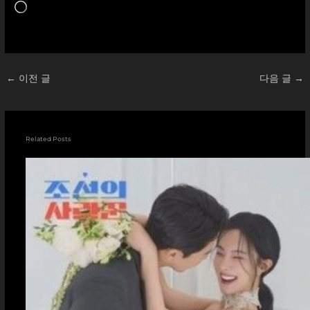
로
드
중...
←
이전 글
다음 글
→
Related Posts