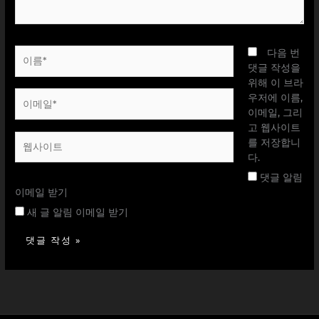
이
다음 번
름
댓글 작성을
*
위해 이 브라
이
우저에 이름,
메
이메일, 그리
일
고 웹사이트
웹
*
를 저장합니
사
다.
이
댓글 알림
트
이메일 받기
새 글 알림 이메일 받기