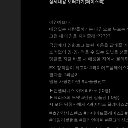
상세내용 보러가기(페이스북)
어? 예쁘다
애정있는 사람들끼리는 애칭으로 부르는
그럼 내 애칭을 지어줄래~?????
극장에서 영화보고 놀란 마음을 달래줄 
소리없이 얌-얌- 먹을 수 있는 도넛을 선물
댓글로 지금 바로 내 애칭을 지어서 불러줘!(~
EX. 정직함이 최고다 #콰이어트플레이스
별다줄 #콰플2
밈을 사랑한다면 #콰플콩진호
▶엔젤리너스 아메리카노 (10명)
▶크리스피 도넛 3만원 상품권 (10명)
+) 모든 당첨자에게 <콰이어트 플레이스2
#초감각서스펜스 #콰이어트플레이스2 #
#에밀리블런트 #킬리언머피 #존크래신