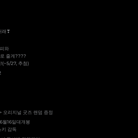
거래❣
커피와
로 줄게????
5/27, 추첨)
2
> 오리지널 굿즈 랜덤 증정
6월16일대개봉
스키 감독