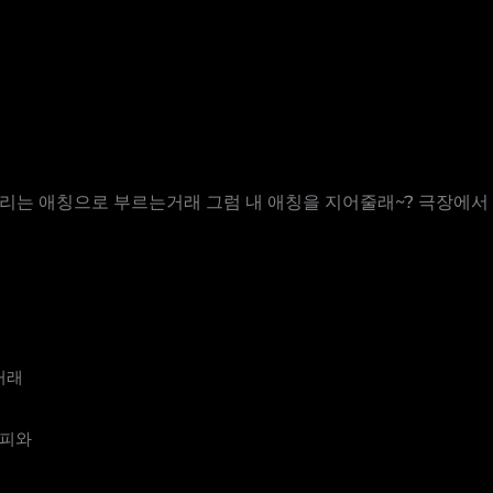
끼리는 애칭으로 부르는거래 그럼 내 애칭을 지어줄래~? 극장에서
거래
커피와