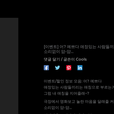
콘
텐
츠
로
건
너
뛰
기
[이벤트] 어? 예쁘다 애정있는 사람들
소리없이 얌-얌…
댓글 달기
/ 글쓴이
Cools
이벤트/할인 정보 모음: 어? 예쁘다
애정있는 사람들끼리는 애칭으로 부르는
그럼 내 애칭을 지어줄래~?
극장에서 영화보고 놀란 마음을 달래줄 
소리없이 얌-얌…