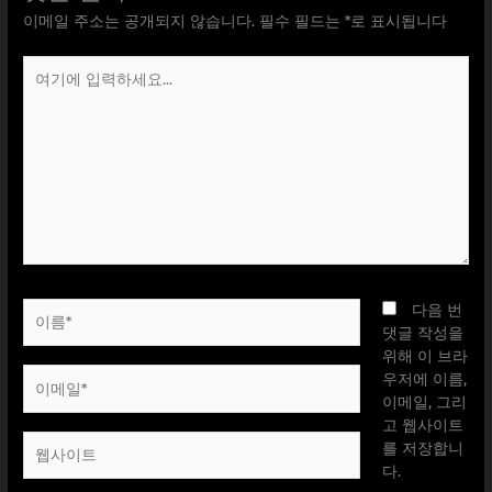
이메일 주소는 공개되지 않습니다.
필수 필드는
*
로 표시됩니다
여
기
에
입
력
하
세
요...
이
다음 번
름
댓글 작성을
*
위해 이 브라
이
우저에 이름,
메
이메일, 그리
일
고 웹사이트
웹
*
를 저장합니
사
다.
이