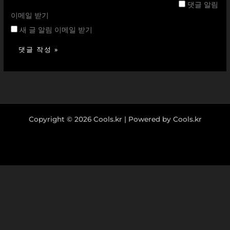
댓글 알림
트
이메일 받기
새 글 알림 이메일 받기
Copyright © 2026 Cools.kr | Powered by Cools.kr