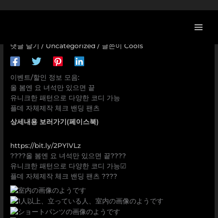
콘
[이벤트] 올 봄엔 요 녀석만 있으면 끝 유니크한 패턴으로 다
텐
양한 코디 가능 플데 자체제작 체크 밴딩 팬츠
츠
로
댓글 달기
/
Uncategorized
/ 글쓴이
Cools
건
너
뛰
이벤트/할인 정보 모음:
기
올 봄엔 요 녀석만 있으면 끝
유니크한 패턴으로 다양한 코디 가능
플데 자체제작 체크 밴딩 팬츠
상세내용 보러가기(페이스북)
https://bit.ly/2PYlVLz
????올 봄엔 요 녀석만 있으면 끝????
유니크한 패턴으로 다양한 코디 가능☑
플데 자체제작 체크 밴딩 팬츠 ????