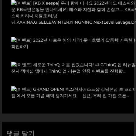
댓글 달기