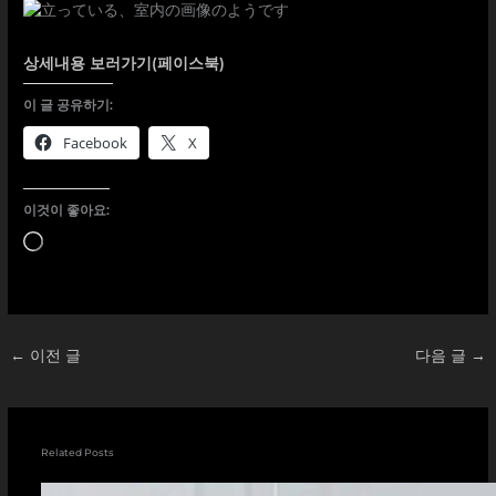
상세내용 보러가기(페이스북)
이 글 공유하기:
Facebook
X
이것이 좋아요:
로
드
중...
←
이전 글
다음 글
→
Related Posts