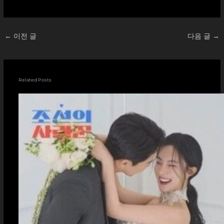
중...
←
이전 글
다음 글
→
Related Posts