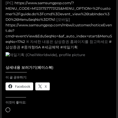
[PC]
https://www.samsungpop.com/?
MENU_CODE=M1231757773125&MENU_OPTION=%2Fcusto
mer%2Fguide.do%3Fcmd%3Devent_view%26tabIndex%3
D0%26MenuSeqNo%3D1741
[모바일]
https://www.samsungpop.com/mbw/customer/noticeEven
t.do?
cmd=eventView&EduSeqNo=&af_auto_index=start&MenuS
eqNo=1742
※ 자세한 내용은 삼성증권 홈페이지를 참고하세요
#
삼성증권
​
#중개형ISA
​
#세금혜택
#제일기획
상세내용 보러가기(페이스북)
이 글 공유하기:
Facebook
X
이것이 좋아요:
로
드