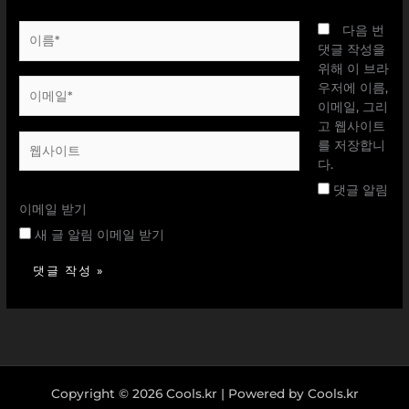
이
다음 번
름
댓글 작성을
*
위해 이 브라
이
우저에 이름,
메
이메일, 그리
일
고 웹사이트
웹
*
를 저장합니
사
다.
이
댓글 알림
트
이메일 받기
새 글 알림 이메일 받기
Copyright © 2026 Cools.kr | Powered by Cools.kr