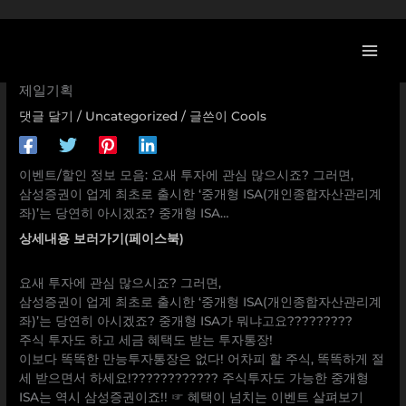
콘
[이벤트] 요새 투자에 관심 많으시죠? 그러면, 삼성증권이 업
텐
계 최초로 출시한 ‘중개형 ISA(개인종합자산관리계좌)’는 당
츠
연히 아시겠죠? 중개형 ISA… 삼성증권,중개형ISA,세금혜택,
로
제일기획
건
댓글 달기
/
Uncategorized
/ 글쓴이
Cools
너
뛰
기
이벤트/할인 정보 모음: 요새 투자에 관심 많으시죠? 그러면,
삼성증권이 업계 최초로 출시한 ‘중개형 ISA(개인종합자산관리계
좌)’는 당연히 아시겠죠? 중개형 ISA…
상세내용 보러가기(페이스북)
요새 투자에 관심 많으시죠? 그러면,
삼성증권이 업계 최초로 출시한 ‘중개형 ISA(개인종합자산관리계
좌)’는 당연히 아시겠죠? 중개형 ISA가 뭐냐고요?????????
주식 투자도 하고 세금 혜택도 받는 투자통장!
이보다 똑똑한 만능투자통장은 없다! 어차피 할 주식, 똑똑하게 절
세 받으면서 하세요!???????????? 주식투자도 가능한 중개형
ISA는 역시 삼성증권이죠!! ☞ 혜택이 넘치는 이벤트 살펴보기