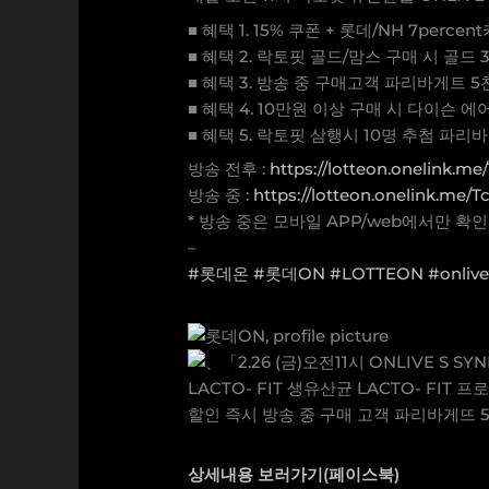
■ 혜택 1. 15% 쿠폰 + 롯데/NH 7perce
■ 혜택 2. 락토핏 골드/맘스 구매 시 골드 
■ 혜택 3. 방송 중 구매고객 파리바게트 5
■ 혜택 4. 10만원 이상 구매 시 다이슨 에
■ 혜택 5. 락토핏 삼행시 10명 추첨 파리
방송 전후 :
https://lotteon.onelink.me
방송 중 :
https://lotteon.onelink.me/
* 방송 중은 모바일 APP/web에서만 확
–
#롯데온
#롯데ON
#LOTTEON
#onliv
상세내용 보러가기(페이스북)