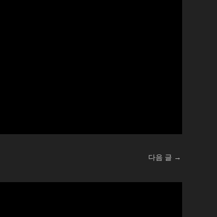
다음 글
→