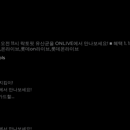
전 11시 락토핏 유산균을 ONLIVE에서 만나보세요! ■ 혜택 1. 15
ive,온라이브,롯데on라이브,롯데온라이브
ols
지킴이!
E에서 만나보세요!
nt카드할…
E에서 만나보세요!