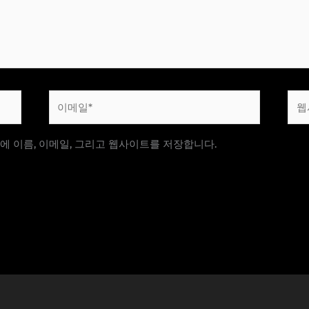
이
웹
메
사
일
이
에 이름, 이메일, 그리고 웹사이트를 저장합니다.
*
트