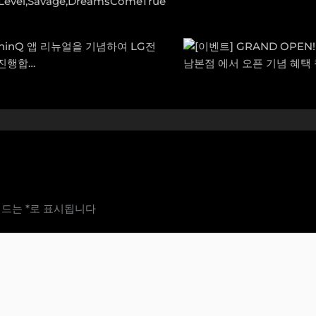
필드는
*
로 표시됩니다