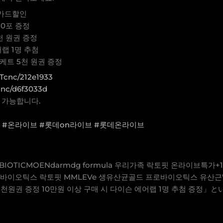
nt카드할인
30포 증정
천 원권 증정
어랩 1명 추첨
바케트
5천 원권 증정
/Tcnc/212e1933
Tcnc/d6f3033d
인 가능합니다.
e
#온라이브
#롯데on라이브
#롯데온라이브