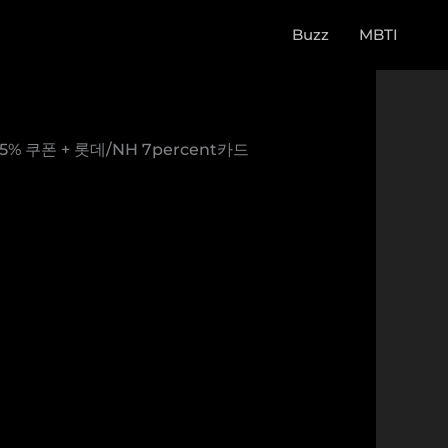
Buzz
MBTI
% 쿠폰 + 롯데/NH 7percent카드