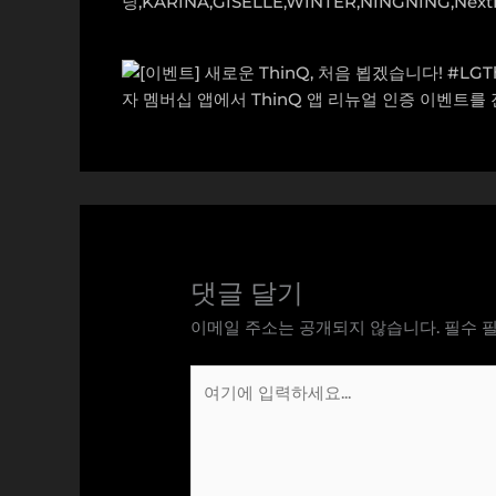
댓글 달기
이메일 주소는 공개되지 않습니다.
필수 
여
기
에
입
력