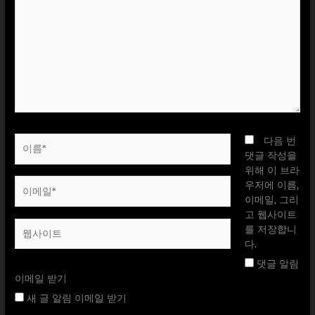
에
입
력
하
세
요...
이
다음 번
름
댓글 작성을
*
위해 이 브라
이
우저에 이름,
메
이메일, 그리
일
고 웹사이트
웹
*
를 저장합니
사
다.
이
댓글 알림
트
이메일 받기
새 글 알림 이메일 받기