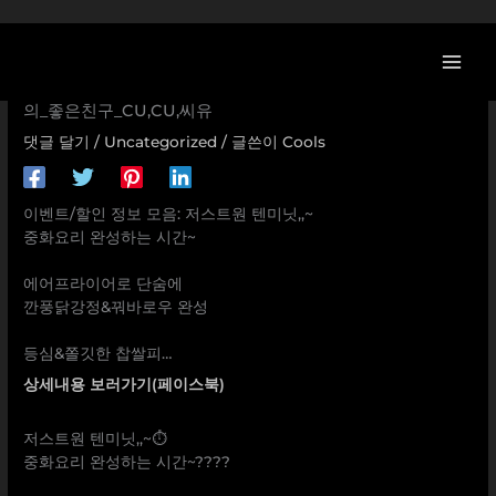
콘
[이벤트] 저스트원 텐미닛,,~ 중화요리 완성하는 시간~ ⠀ 에어
텐
프라이어로 단숨에 깐풍닭강정&꿔바로우 완성 ⠀ 등심&쫄깃
츠
한 찹쌀피… 올반,찹쌀꿔바로우,깐풍닭강정,CU_2월신상,당신
로
의_좋은친구_CU,CU,씨유
건
댓글 달기
/
Uncategorized
/ 글쓴이
Cools
너
뛰
기
이벤트/할인 정보 모음: 저스트원 텐미닛,,~
중화요리 완성하는 시간~
⠀
에어프라이어로 단숨에
깐풍닭강정&꿔바로우 완성
⠀
등심&쫄깃한 찹쌀피…
상세내용 보러가기(페이스북)
저스트원 텐미닛,,~⏱
중화요리 완성하는 시간~????
⠀