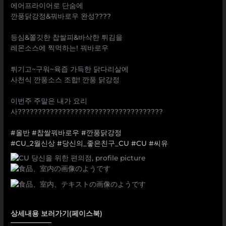
에어프라이어로 단숨에
깐풍닭강정&꿔바로우 완성????
⠀
등심&쫄깃한 찹쌀피&바삭한 튀김을
레몬소스에 찍먹하는! 꿔바로우
⠀
튀기고~구워~육즙 가득한 닭다리살에
사천식 깐풍소스 조합! 깐풍 닭강정
⠀
이번주 주말은 내가 요리
사????????‍????????????‍????????????‍????
⠀
#올반
#찹쌀꿔바로우
#깐풍닭강정
#CU_2월신상
#당신의_좋은친구_CU
#CU
#씨유
상세내용 보러가기(페이스북)