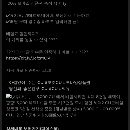
100% 모바일 상품권 증정 ٩( ᐛ )و
⠀
✔️요기요, 위메프오,네이버, 오윈에서 주문하고
✔️배달 구매 영수증 바코드 입력하면 끝!
⠀
배달료 할인까지?
이 기회를 놓칠 수 없지 ????
⠀
????CU배달 영수증 인증하러 바로 가기????
https://bit.ly/3cfzmOP
⠀
지금 바로 인증하러 고고!
⠀
#아낌없이_주는_CU
#포켓CU
#모바일상품권
#당신의_좋은친구_CU
#CU
#씨유
상세내용 보러가기(페이스북)