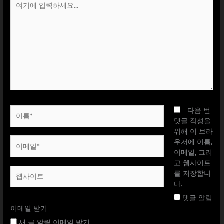
기
에
입
력
하
세
요...
이
다음 번
름
댓글 작성을
*
위해 이 브라
이
우저에 이름,
메
이메일, 그리
일
고 웹사이트
웹
*
를 저장합니
사
다.
이
댓글 알림
트
이메일 받기
새 글 알림 이메일 받기