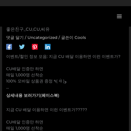
콘
[이벤트] 지금 CU 배달 이용하면 이런 이벤트가? ⠀ CU배달
텐
인증만 하면 매일 1,000명 선착순 100% 모바일 상품권 증정
츠
٩( ᐛ )و … 아낌없이_주는_CU,포켓CU,모바일상품권,당신의_
로
좋은친구_CU,CU,씨유
건
댓글 달기
/
Uncategorized
/ 글쓴이
Cools
너
뛰
기
이벤트/할인 정보 모음: 지금 CU 배달 이용하면 이런 이벤트가?
⠀
CU배달 인증만 하면
매일 1,000명 선착순
100% 모바일 상품권 증정 ٩( ᐛ )و
…
상세내용 보러가기(페이스북)
지금 CU 배달 이용하면 이런 이벤트가?????
⠀
CU배달 인증만 하면
매일 1,000명 선착순