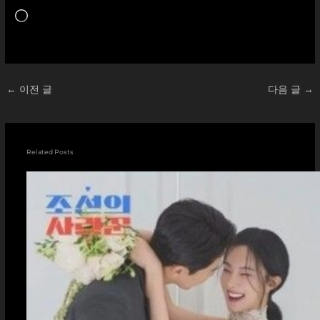
로
드
중...
←
이전 글
다음 글
→
Related Posts