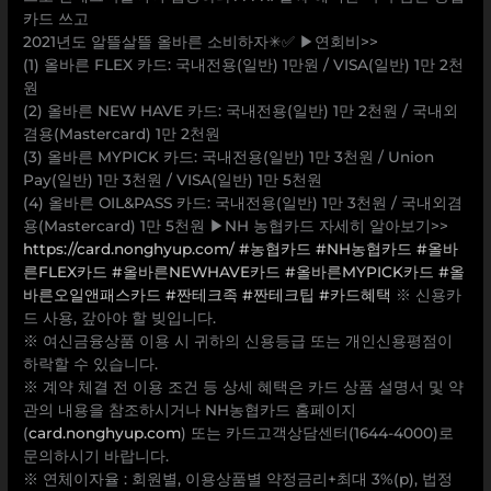
카드 쓰고
2021년도 알뜰살뜰 올바른 소비하자✳✅ ▶연회비>>
(1) 올바른 FLEX 카드: 국내전용(일반) 1만원 / VISA(일반) 1만 2천
원
(2) 올바른 NEW HAVE 카드: 국내전용(일반) 1만 2천원 / 국내외
겸용(Mastercard) 1만 2천원
(3) 올바른 MYPICK 카드: 국내전용(일반) 1만 3천원 / Union
Pay(일반) 1만 3천원 / VISA(일반) 1만 5천원
(4) 올바른 OIL&PASS 카드: 국내전용(일반) 1만 3천원 / 국내외겸
용(Mastercard) 1만 5천원 ▶NH 농협카드 자세히 알아보기>>
https://card.nonghyup.com/
#농협카드
#NH농협카드
#올바
른FLEX카드
#올바른NEWHAVE카드
#올바른MYPICK카드
#올
바른오일앤패스카드
#짠테크족
#짠테크팁
#카드혜택
※ 신용카
드 사용, 갚아야 할 빚입니다.
※ 여신금융상품 이용 시 귀하의 신용등급 또는 개인신용평점이
하락할 수 있습니다.
※ 계약 체결 전 이용 조건 등 상세 혜택은 카드 상품 설명서 및 약
관의 내용을 참조하시거나 NH농협카드 홈페이지
(
card.nonghyup.com
) 또는 카드고객상담센터(1644-4000)로
문의하시기 바랍니다.
※ 연체이자율 : 회원별, 이용상품별 약정금리+최대 3%(p), 법정