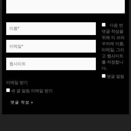
요...
이
다음 번
름
댓글 작성을
*
위해 이 브라
이
우저에 이름,
메
이메일, 그리
일
고 웹사이트
웹
*
를 저장합니
사
다.
이
댓글 알림
트
이메일 받기
새 글 알림 이메일 받기