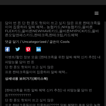
콘
텐
츠
[이벤트] [짠테크족을 위한 알짜 혜택 신카 추천] 내 피땀눈물
로
담아 번 돈 단 한 푼도 헛되이 쓰고 싶지 않은 프로 짠테크족들
이여 집중하라 알짜 혜택… 농협카드,NH농협카드,올바른
건
FLEX카드,올바른NEWHAVE카드,올바른MYPICK카드,올바
너
른오일앤패스카드,짠테크족,짠테크팁,카드혜택
뛰
댓글 달기
/
Uncategorized
/ 글쓴이
Cools
기
이벤트/할인 정보 모음: [짠테크족을 위한 알짜 혜택 신카 추천] 내
피땀눈물 담아 번 돈
단 한 푼도 헛되이 쓰고 싶지 않은
프로 짠테크족들이여 집중하라 알짜 혜택…
상세내용 보러가기(페이스북)
[짠테크족을 위한 알짜 혜택 신카 추천] 내 피땀눈물 담아 번
돈????????????
단 한 푼도 헛되이 쓰고 싶지 않은
프로 짠테크족들이여 집중하라????‼ 알짜 혜택만 쏙쏙 담은 농협