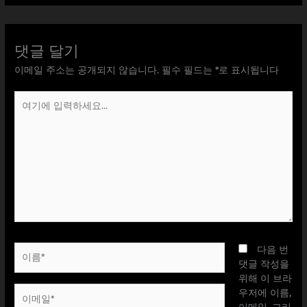
댓글 달기
이메일 주소는 공개되지 않습니다.
필수 필드는
*
로 표시됩니다
여
기
에
입
력
하
세
요...
이
다음 번
름
댓글 작성을
*
위해 이 브라
이
우저에 이름,
메