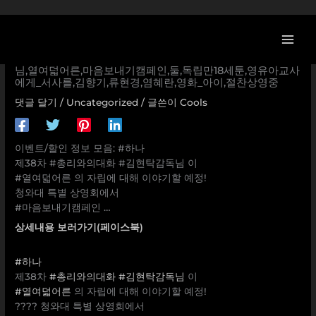
콘
[이벤트] #하나 제38차 #총리와의대화 #김현탁감독님 이 #
텐
열여덟어른 의 자립에 대해 이야기할 예정! 청와대 특별 상영
츠
회에서 #마음보내기캠페인 … 하나,총리와의대화,김현탁감독
로
님,열여덟어른,마음보내기캠페인,둘,독립만18세툰,영유아교사
건
에게_서사를,김향기,류현경,염혜란,영화_아이,절찬상영중
너
댓글 달기
/
Uncategorized
/ 글쓴이
Cools
뛰
기
이벤트/할인 정보 모음: #하나
제38차 #총리와의대화 #김현탁감독님 이
#열여덟어른 의 자립에 대해 이야기할 예정!
청와대 특별 상영회에서
#마음보내기캠페인 …
상세내용 보러가기(페이스북)
#하나
제38차
#총리와의대화
#김현탁감독님
이
#열여덟어른
의 자립에 대해 이야기할 예정!
???? 청와대 특별 상영회에서