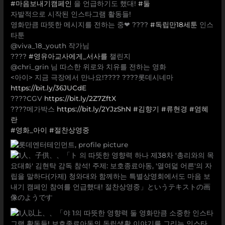
#마음보내기캠페인
을 언급하기도 했대!
#둘
자발적으로 시작된 인스타그램 활동들!
영화만큼 따뜻한 메시지를 전하는 중❤ ????
#독립만18세툰
인스
타툰
@viva_18_youth 작가님
????
#영유아교사에게_서사를
챌린지
@chri_grin 님 따스한 위로와 치유를 전하는 영화
<아이> 지금 극장에서 만나요!???? ????롯데시네마
https://bit.ly/36JUCdE
????CGV
https://bit.ly/2Z7ZftX
????메가박스
https://bit.ly/2YJzShN
#김향기
#류현경
#염혜
란
#영화_아이
#절찬상영중