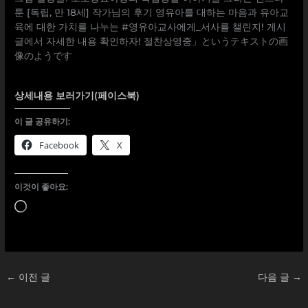
상세내용 보러가기(페이스북)
이 글 공유하기:
Facebook
X
이것이 좋아요:
로
드
중...
←
이전 글
다음 글
→