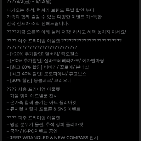
????9/2(금) ~ 9/12(월)
다가오는 추석, 럭셔리 브랜드 특별 할인 부터
가족과 함께 즐길 수 있는 다양한 이벤트 가~득한
전국 신프아 소식 전해드립니다.
????지금 오른쪽 아래 눌러 저장! 하시고 혜택 놓치지 마세요!
???? 여주 프리미엄 아울렛 ????????????????????????
????????????????????????????
– [+20% 추가할인] 멀버리/ 릭오웬스
– [+10% 추가할인] 살바토레페라가모/ 이자벨마랑
– [최고 60% 할인] 버버리/ 끌로에/ 분더샵
– [최고 40% 할인] 로로피아나/ 휴고보스
– [30% 할인] 몽클레르/ 브리오니
???? 시흥 프리미엄 아울렛
– 가을 맞이 애드벌룬 전시
– 온가족 함께 즐기는 아트 플리마켓
– 뮤지컬 마틸다 포토존 & SNS 이벤트
???? 파주 프리미엄 아울렛
– 명절 분위기 물씬, 추석 상회 플리마켓
– 국악 / K-POP 밴드 공연
– JEEP WRANGLER & NEW COMPASS 전시