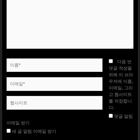
에
입
력
하
세
요...
이
다음 번
름
댓글 작성을
*
위해 이 브라
이
우저에 이름,
메
이메일, 그리
일
고 웹사이트
웹
*
를 저장합니
사
다.
이
댓글 알림
트
이메일 받기
새 글 알림 이메일 받기