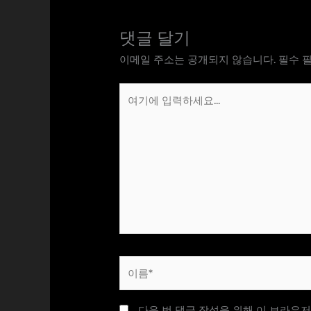
댓글 달기
이메일 주소는 공개되지 않습니다.
필수 
여
기
에
입
력
하
세
요...
이
름
*
다음 번 댓글 작성을 위해 이 브라우저