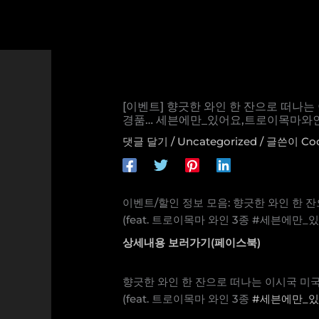
콘
텐
츠
로
건
너
[이벤트] 향긋한 와인 한 잔으로 떠나는
뛰
경품… 세븐에만_있어요,트로이목마와인
기
댓글 달기
/
Uncategorized
/ 글쓴이
Co
이벤트/할인 정보 모음: 향긋한 와인 한 
(feat. 트로이목마 와인 3종 #세븐에만_
상세내용 보러가기(페이스북)
향긋한 와인 한 잔으로 떠나는 이시국 미국
(feat. 트로이목마 와인 3종
#세븐에만_
⠀