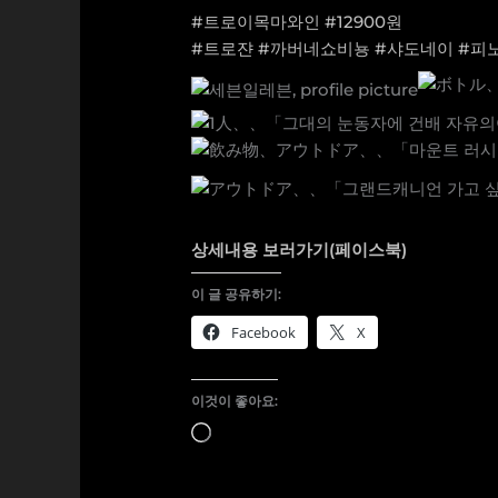
#트로이목마와인
#12900원
#트로쟌
#까버네쇼비뇽
#샤도네이
#피
상세내용 보러가기(페이스북)
이 글 공유하기:
Facebook
X
이것이 좋아요:
로
드
중...