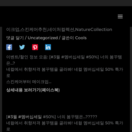
콘
[이벤트] [#3월 #멤버십세일 #50%] 너의 봄꾸템은…? 네컬에
텐
서 취향저격 봄꾸템을 골라봐! 네컬 멤버십세일 50% 특가로
츠
스킨케어부터 메이크업… 3월,멤버십세일,EVENT,이벤트,봄메
로
이크업,스킨케어추천,네이처컬렉션,NatureCollection
건
댓글 달기
/
Uncategorized
/ 글쓴이
Cools
너
뛰
기
이벤트/할인 정보 모음: [#3월 #멤버십세일 #50%] 너의 봄꾸템
은…?
네컬에서 취향저격 봄꾸템을 골라봐! 네컬 멤버십세일 50% 특가
로
스킨케어부터 메이크업…
상세내용 보러가기(페이스북)
[
#3월
#멤버십세일
#50%] 너의 봄꾸템은…?????
네컬에서 취향저격 봄꾸템을 골라봐! 네컬 멤버십세일 50% 특가
로