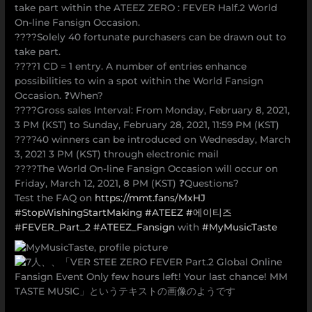
take part within the ATEEZ ZERO : FEVER Half.2 World
On-line Fansign Occasion.
????Solely 40 fortunate purchasers can be drawn out to
take part.
????1 CD = 1 entry. A number of entries enhance
possibilities to win a spot within the World Fansign
Occasion. ❓When?
????Gross sales Interval: From Monday, February 8, 2021,
3 PM (KST) to Sunday, February 28, 2021, 11:59 PM (KST)
????40 winners can be introduced on Wednesday, March
3, 2021 3 PM (KST) through electronic mail
????The World On-line Fansign Occasion will occur on
Friday, March 12, 2021, 8 PM (KST) ❓Questions?
Test the FAQ on
https://mmt.fans/MxHJ
#StopWishingStartMaking
#ATEEZ
#에이티즈
#FEVER_Part_2
#ATEEZ_Fansign
with
#MyMusicTaste