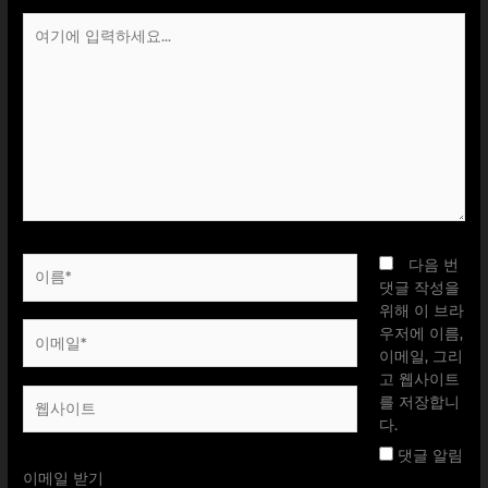
여
기
에
입
력
하
세
요...
이
다음 번
름
댓글 작성을
*
위해 이 브라
이
우저에 이름,
메
이메일, 그리
일
고 웹사이트
웹
*
를 저장합니
사
다.
이
댓글 알림
트
이메일 받기