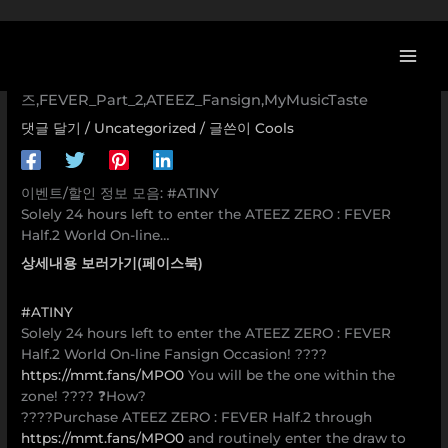
콘
[이벤트] #ATINY Solely 24 hours left to enter the ATEEZ
텐
ZERO : FEVER Half.2 World On-line…
츠
ATINY,StopWishingStartMaking,ATEEZ,에이티
로
즈,FEVER_Part_2,ATEEZ_Fansign,MyMusicTaste
건
댓글 달기
/
Uncategorized
/ 글쓴이
Cools
너
뛰
기
이벤트/할인 정보 모음: #ATINY
Solely 24 hours left to enter the ATEEZ ZERO : FEVER
Half.2 World On-line…
상세내용 보러가기(페이스북)
#ATINY
Solely 24 hours left to enter the ATEEZ ZERO : FEVER
Half.2 World On-line Fansign Occasion! ????
https://mmt.fans/MPO0
You will be the one within the
zone! ???? ❓How?
????Purchase ATEEZ ZERO : FEVER Half.2 through
https://mmt.fans/MPO0
and routinely enter the draw to