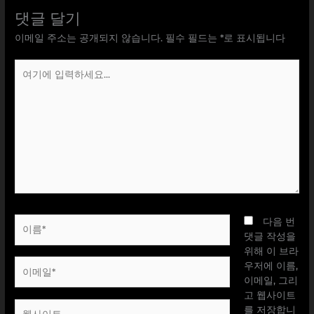
댓글 달기
이메일 주소는 공개되지 않습니다.
필수 필드는
*
로 표시됩니다
여
기
에
입
력
하
세
요...
이
다음 번
름
댓글 작성을
*
위해 이 브라
이
우저에 이름,
메
이메일, 그리
일
고 웹사이트
웹
*
를 저장합니