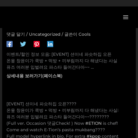
콘
[이벤트] [EVENT] 션이네 파슷하집 오픈 온옾 창윤이가 쿡방
텐
+ 먹방 + 끼부림까지 다 해냈다는 사실 퓨즈 여러분 입벌려요
츠
파스타 들어간다아~~ … ETION,kpop,Gems
로
댓글 달기
/
Uncategorized
/ 글쓴이
Cools
건
너
뛰
이벤트/할인 정보 모음: [EVENT] 션이네 파슷하집 오픈
기
온옾 창윤이가 쿡방 + 먹방 + 끼부림까지 다 해냈다는 사실
퓨즈 여러분 입벌려요 파스타 들어간다아~~ …
상세내용 보러가기(페이스북)
[EVENT] 션이네 파슷하집 오픈????
온옾 창윤이가 쿡방 + 먹방 + 끼부림까지 다 해냈다는 사실❕
퓨즈 여러분 입벌려요 파스타 들어간다아~~????????
(Full ver. Occasion 댓글Check! ) Now
#ETION
is chef!
Come and watch E-Tion’s pasta mukbang????
Full model hyperlink in bio. For extra
#kpop
content