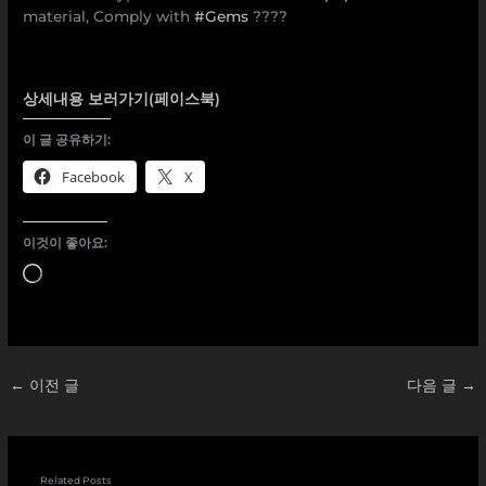
material, Comply with
#Gems
????
상세내용 보러가기(페이스북)
이 글 공유하기:
Facebook
X
이것이 좋아요:
로
드
중...
←
이전 글
다음 글
→
Related Posts