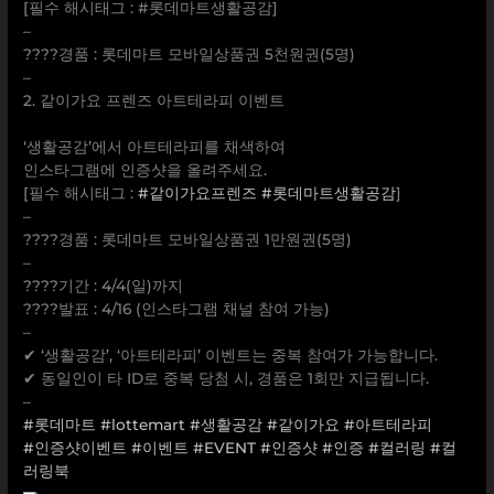
[필수 해시태그 : #롯데마트생활공감]
–
????경품 : 롯데마트 모바일상품권 5천원권(5명)
–
2. 같이가요 프렌즈 아트테라피 이벤트
⠀
‘생활공감’에서 아트테라피를 채색하여
인스타그램에 인증샷을 올려주세요.
[필수 해시태그 :
#같이가요프렌즈
#롯데마트생활공감
]
–
????경품 : 롯데마트 모바일상품권 1만원권(5명)
–
????기간 : 4/4(일)까지
????발표 : 4/16 (인스타그램 채널 참여 가능)
–
✔ ‘생활공감’, ‘아트테라피’ 이벤트는 중복 참여가 가능합니다.
✔ 동일인이 타 ID로 중복 당첨 시, 경품은 1회만 지급됩니다.
–
#롯데마트
#lottemart
#생활공감
#같이가요
#아트테라피
#인증샷이벤트
#이벤트
#EVENT
#인증샷
#인증
#컬러링
#컬
러링북