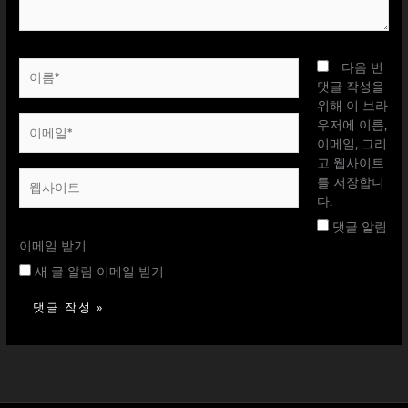
이
다음 번
름
댓글 작성을
*
위해 이 브라
이
우저에 이름,
메
이메일, 그리
일
고 웹사이트
웹
*
를 저장합니
사
다.
이
댓글 알림
트
이메일 받기
새 글 알림 이메일 받기