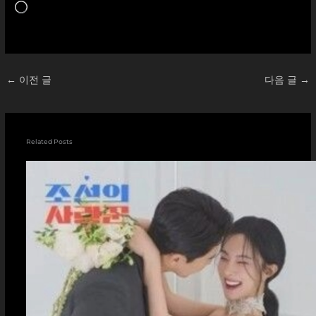
로
드
중...
←
이전 글
다음 글
→
Related Posts