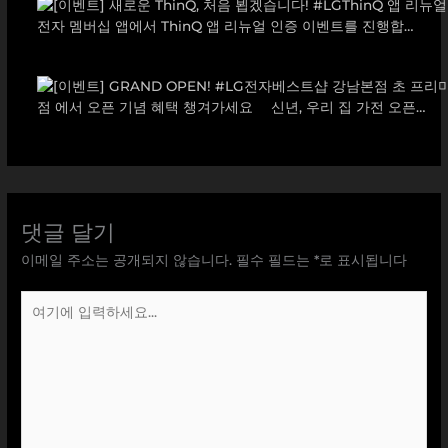
댓글 달기
이메일 주소는 공개되지 않습니다.
필수 필드는
*
로 표시됩니다
여
기
에
입
력
하
세
요...