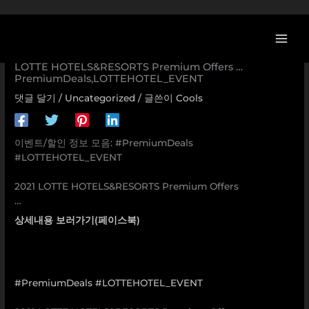
콘
텐
츠
[이벤트] #PremiumDeals #LOTTEHOTEL_EVENT ⠀ 2021
로
LOTTE HOTELS&RESORTS Premium Offers …
PremiumDeals,LOTTEHOTEL_EVENT
건
너
댓글 달기
/
Uncategorized
/ 글쓴이
Cools
뛰
기
이벤트/할인 정보 모음: #PremiumDeals
#LOTTEHOTEL_EVENT
⠀
2021 LOTTE HOTELS&RESORTS Premium Offers
…
상세내용 보러가기(페이스북)
#PremiumDeals
#LOTTEHOTEL_EVENT
⠀