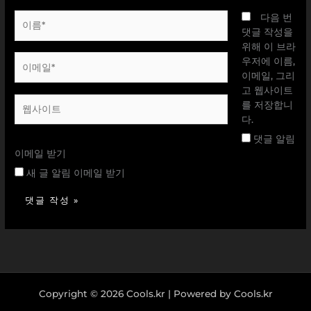
이
다음 번
름
댓글 작성을
*
위해 이 브라
이
우저에 이름,
메
이메일, 그리
일
고 웹사이트
웹
*
를 저장합니
사
다.
이
댓글 알림
트
이메일 받기
새 글 알림 이메일 받기
Copyright © 2026 Cools.kr | Powered by Cools.kr