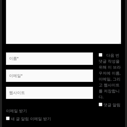
에
입
력
하
세
요...
이
다음 번
름
댓글 작성을
*
위해 이 브라
이
우저에 이름,
메
이메일, 그리
일
고 웹사이트
웹
*
를 저장합니
사
다.
이
댓글 알림
트
이메일 받기
새 글 알림 이메일 받기