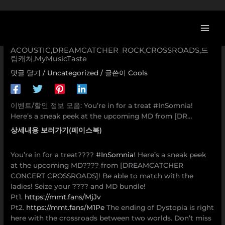
콘
[이벤트] You’re in for a deal with #InSomnia! Right
텐
here’s a sneak peek on the upcoming MD from [DR…
츠
InSomnia,StopWishingStartMaking,DREAMCATCHER_
로
ACOUSTIC,DREAMCATCHER_ROCK,CROSSROADS,드
건
림캐쳐,MyMusicTaste
너
댓글 달기
/
Uncategorized
/ 글쓴이
Cools
뛰
기
이벤트/할인 정보 모음: You’re in for a treat #InSomnia!
Here’s a sneak peek at the upcoming MD from [DR…
상세내용 보러가기(페이스북)
You’re in for a treat????
#InSomnia
! Here’s a sneak peek
at the upcoming MD???? from [DREAMCATCHER
CONCERT CROSSROADS]! Be able to match with the
ladies! Seize your ????️ and MD bundle!
Pt1.
https://mmt.fans/MjJv
Pt2.
https://mmt.fans/M1Pe
The ending of Dystopia is right
here with the crossroads between two worlds. Don’t miss