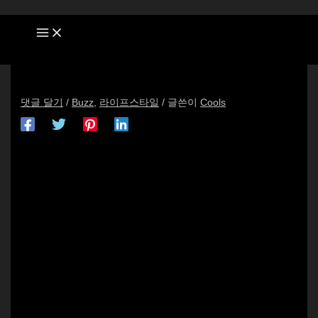
콘
여
이
이
웹
텐
기
름
메
사
츠
에
*
일
이
로
입
*
트
[제주항공 할인/이벤트] 나 멍무원! 댕손님 여러분을 안전하
건
력
게 제주로 모시겠습니다~ 멍! 가~을~하늘 높고 공활한댕
너
하
높고 구름없이 가을 냄새 킁킁! 댕댕이 산책 시즌 …
뛰
세
댓글 달기
/
Buzz
,
라이프스타일
/ 글쓴이
Cools
기
요...
이벤트/할인 정보 모음: 나 멍무원!
댕손님 여러분을 안전하게 제주로 모시겠
습니다~ 멍!
가~을~하늘 높고 공활한댕 높고 구름없이
가을 냄새 킁킁! 댕댕이 산책 시즌 …
나 멍무원!????????
댕손님 여러분을 안전하게 제주로 모시겠습니다~ 멍!????
가~을~하늘 높고 공활한댕???? 높고 구름없이????
가을 냄새 킁킁!???? 댕댕이 산책 시즌 ON!