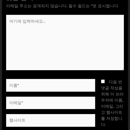
이메일 주소는 공개되지 않습니다.
필수 필드는
*
로 표시됩니다
여
기
에
입
력
하
세
요...
이
다음 번
름
댓글 작성을
*
위해 이 브라
이
우저에 이름,
메
이메일, 그리
일
고 웹사이트
웹
*
를 저장합니
사
다.
이