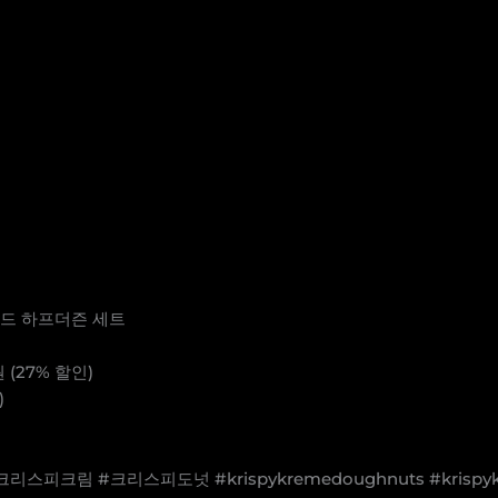
즈드 하프더즌 세트
 (27% 할인)
)
리스피크림 #크리스피도넛 #krispykremedoughnuts #krispyk