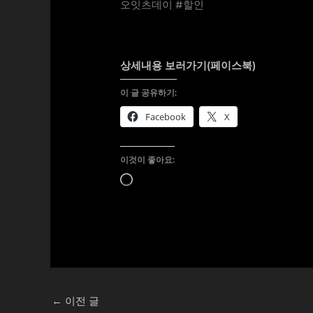
오잇츠데이 #할인
상세내용 보러가기(페이스북)
이 글 공유하기:
Facebook
X
이것이 좋아요:
로
드
중...
←
이전 글