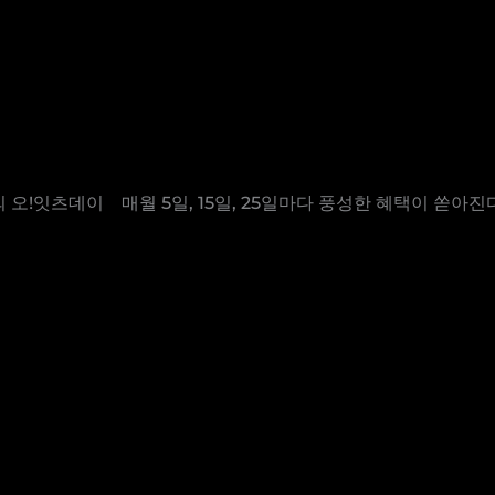
오!잇츠데이⠀ 매월 5일, 15일, 25일마다 풍성한 혜택이 쏟아진다구
이⠀