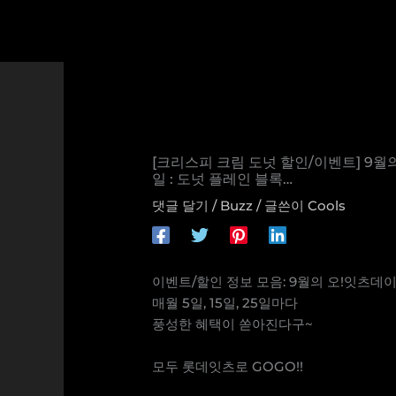
콘
텐
츠
로
건
너
뛰
기
[크리스피 크림 도넛 할인/이벤트] 9월의 
일 : 도넛 플레인 블록…
댓글 달기
/
Buzz
/ 글쓴이
Cools
이벤트/할인 정보 모음: 9월의 오!잇츠데
매월 5일, 15일, 25일마다
풍성한 혜택이 쏟아진다구~
⠀
모두 롯데잇츠로 GOGO!!
⠀