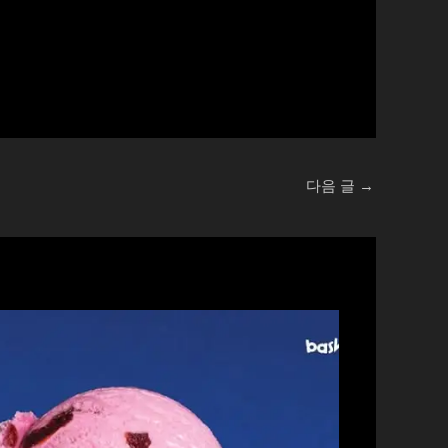
다음 글
→