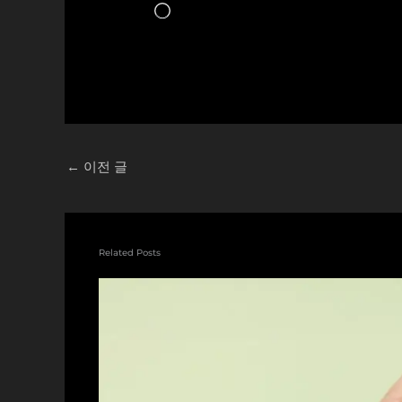
로
드
중...
←
이전 글
Related Posts