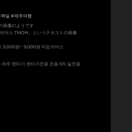
블랙딜
#제주여행