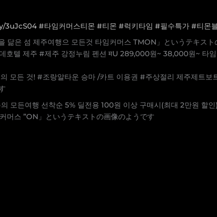
.ly/3uJcS04
#타임커머스티몬
#티몬
#럭키타임
#필수특가
#티몬