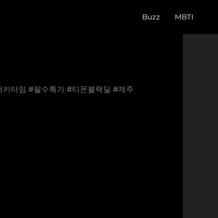
Buzz
MBTI
#럭키타임 #필수특가 #티몬블랙딜 #제주