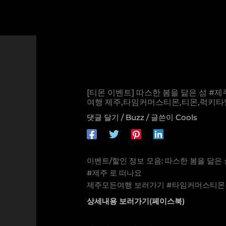
콘
텐
츠
로
건
너
뛰
기
[티몬 이벤트] 따스한 봄을 닮은 섬 
여행 제주,타임커머스티몬,티몬,럭키타
댓글 달기
/
Buzz
/ 글쓴이
Cools
이벤트/할인 정보 모음: 따스한 봄을 닮은 
#제주 로 떠나요
제주모든여행 보러가기 #타임커머스티몬 
상세내용 보러가기(페이스북)