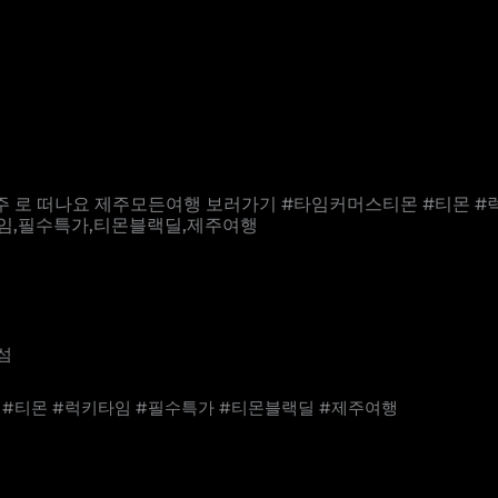
#제주 로 떠나요 제주모든여행 보러가기 #타임커머스티몬 #티몬 
임,필수특가,티몬블랙딜,제주여행
섬
#티몬 #럭키타임 #필수특가 #티몬블랙딜 #제주여행