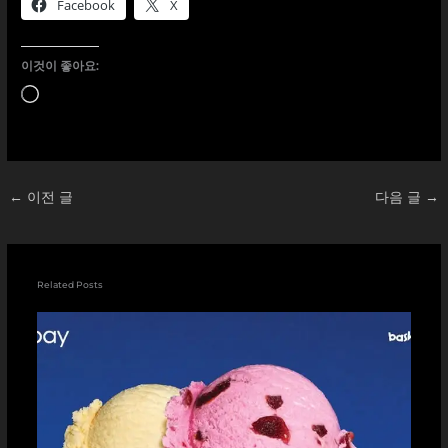
Facebook
X
이것이 좋아요:
로
드
중...
←
이전 글
다음 글
→
Related Posts