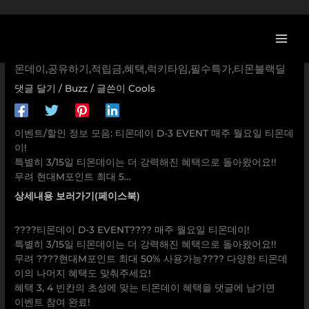
콘
[티몬 이벤트] 티몬데이 D-3 EVENT 매주 월요일 티몬데이!
텐
특별히 3/15일 티몬데이는 더 강력해진 혜택으로 돌아왔어요!!
츠
무려 현대M포인트 최대 5… 타임커머스,티몬,팔로우,이벤트,티
로
몬데이,공유하기,적립금,혜택,럭키타임,필수특가,티몬블랙딜
건
댓글 달기
/
Buzz
/ 글쓴이
Cools
너
뛰
기
이벤트/할인 정보 모음: 티몬데이 D-3 EVENT 매주 월요일 티몬데
이!
특별히 3/15일 티몬데이는 더 강력해진 혜택으로 돌아왔어요!!
무려 현대M포인트 최대 5…
상세내용 보러가기(페이스북)
????티몬데이 D-3 EVENT???? 매주 월요일 티몬데이!
특별히 3/15일 티몬데이는 더 강력해진 혜택으로 돌아왔어요!!
무려 ????현대M포인트 최대 50% 사용가능???? 다양한 티몬데
이의 나머지 혜택도 맞춰주세요!
혜택 3, 4 빈칸의 초성에 맞는 티몬데이 혜택을 댓글에 남기면
이벤트 참여 완료!