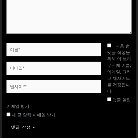
력
하
세
요...
이
다음 번
름
댓글 작성을
*
위해 이 브라
이
우저에 이름,
메
이메일, 그리
일
고 웹사이트
웹
*
를 저장합니
사
다.
이
댓글 알림
트
이메일 받기
새 글 알림 이메일 받기