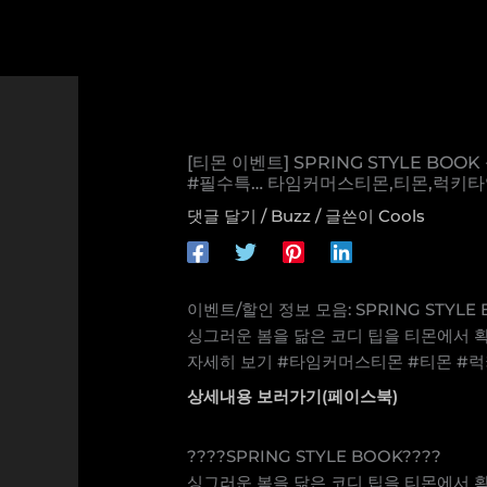
콘
텐
츠
로
건
너
[티몬 이벤트] SPRING STYLE 
뛰
#필수특… 타임커머스티몬,티몬,럭키
기
댓글 달기
/
Buzz
/ 글쓴이
Cools
이벤트/할인 정보 모음: SPRING STYLE
싱그러운 봄을 닮은 코디 팁을 티몬에서
자세히 보기 #타임커머스티몬 #티몬 #
상세내용 보러가기(페이스북)
????SPRING STYLE BOOK????
싱그러운 봄을 닮은 코디 팁을 티몬에서 확