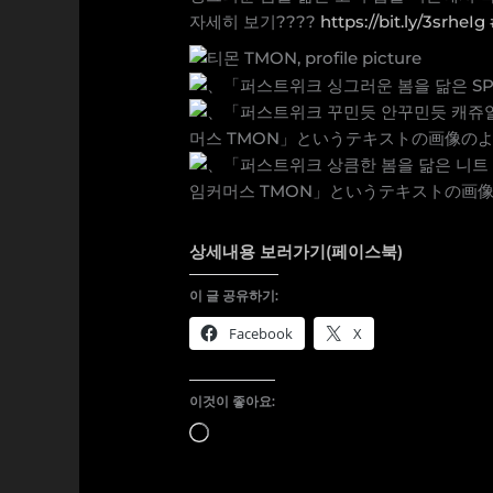
자세히 보기????
https://bit.ly/3srheIg
상세내용 보러가기(페이스북)
이 글 공유하기:
Facebook
X
이것이 좋아요:
로
드
중...