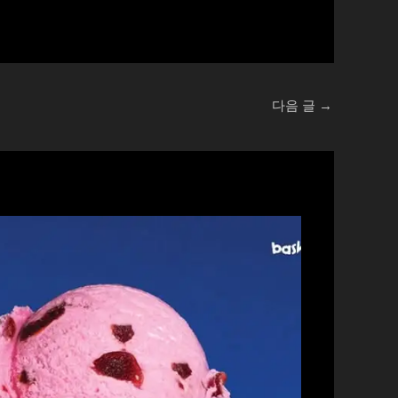
다음 글
→