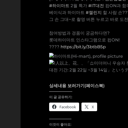
#하이마트
2월 특가
#IT대전
컴ON과 함
베이식과 하이마트
#챌린지
할 사람 손??
그 손 그대~로 촬영 버튼 누르고 바로 도전
참여방법과 경품이 궁금하다면?
롯데하이마트 인스타그램으로 컴ON!
????
https://bit.ly/3btbB5p
상세내용 보러가기(페이스북)
이 글 공유하기:
Facebook
X
이것이 좋아요: