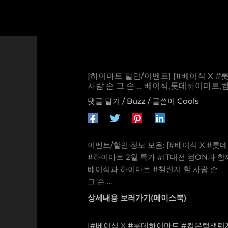
콘
텐
츠
로
건
너
[하이마트 할인/이벤트] [#베이식 X 
뛰
사람 손 그 손 … 베이식,롯데하이마트
기
댓글 달기
/
Buzz
/ 글쓴이
Cools
이벤트/할인 정보 모음: [#베이식 X #
#하이마트 2월 특가 #IT대전 컴ON과 함
베이식과 하이마트 #챌린지 할 사람 손
그 손 …
상세내용 보러가기(페이스북)
[
#베이식
X
#롯데하이마트
#컴온랩챌린