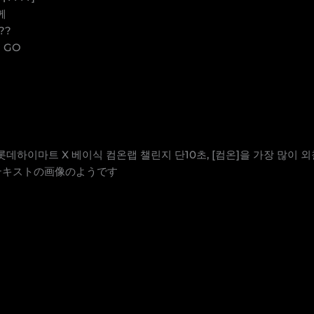
께
??
 GO