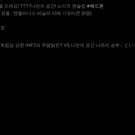
 드려요! ????나만의 공간! 노이즈 캔슬링
#헤드폰
 경품 : 엔젤리너스 바닐라 라떼 기프티콘 (5명)
예정