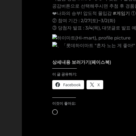
공감버튼으로 선택해주시면 추첨 후 경품을
❤️나와의 승부! 압도적 몰입감
#게임기
①
② 참여 기간 : 2/27(토)~3/2(화)
③ 당첨자 발표 : 3/4(목), 대댓글로 발표 
상세내용 보러가기(페이스북)
이 글 공유하기:
Facebook
X
이것이 좋아요:
로
드
중...