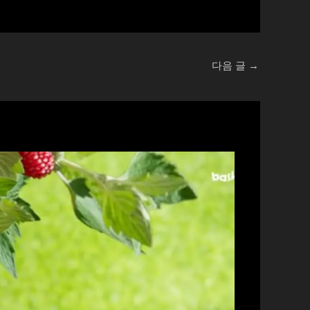
다음 글
→