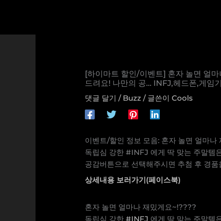
콘
텐
츠
로
건
너
[하이마트 할인/이벤트] 혼자 놀면 얼마
뛰
드려요! 나만의 공… INFJ,헤드폰,게임
기
댓글 달기
/
Buzz
/ 글쓴이
Cools
이벤트/할인 정보 모음: 혼자 놀면 얼마나
독립심 강한 #INFJ 에게 딱 맞는 주말템
공감버튼으로 선택해주시면 추첨 후 경품을
상세내용 보러가기(페이스북)
혼자 놀면 얼마나 재밌게요~!????
독립심 강한
#INFJ
에게 딱 맞는 주말템