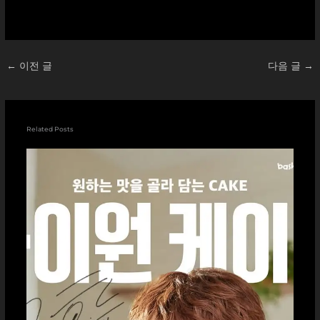
드
중...
←
이전 글
다음 글
→
Related Posts