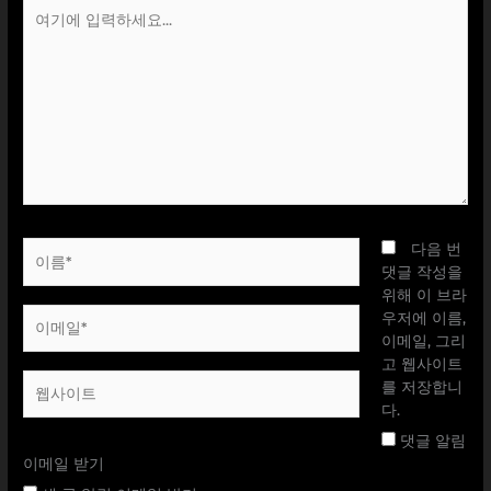
여
기
에
입
력
하
세
요...
이
다음 번
름
댓글 작성을
*
위해 이 브라
이
우저에 이름,
메
이메일, 그리
일
고 웹사이트
웹
*
를 저장합니
사
다.
이
댓글 알림
트
이메일 받기