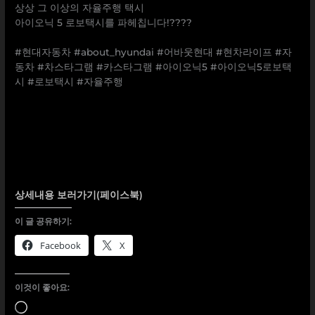
상상 그 이상의 자율주행 택시
아이오닉 5 로보택시를 파헤칩니다!????
⠀
#현대자동차 #about_hyundai #어바웃현대 #현차라이프 #자
동차 #차스타그램 #카스타그램 #아이오닉5 #아이오닉5로보택
시 #로보택시 #자율주행
상세내용 보러가기(페이스북)
이 글 공유하기:
Facebook
X
이것이 좋아요:
로