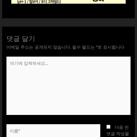
댓글 달기
이메일 주소는 공개되지 않습니다.
필수 필드는
*
로 표시됩니다
여
기
에
입
력
하
세
요...
이
다음 번
름
댓글 작성을