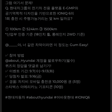
그럼 여기서 문제!
Q. 현대차그룹의 전기차 전용 플랫폼 E-GMP와
공기역학적 디자인을 기반으로한 IONIQ 6의
1회 충전 시 주행가능거리는 몇 km 일까요?
⠀
① 100km ② 524km ③ 1500km
*산업부 인증 기준 (18인치 휠, 롱레인지 2WD 기준)
⠀
@_____야, 너 같은 차덕이라면 이 정도는 Gum Easy!
⠀
✅ 참여 방법
@about_Hyundai 계정을 팔로우하기(필수)
퀴즈의 정답을 댓글로 남기기!
✅ 이벤트 기간: 9.7(수)~9.13(화)
✅ 당첨자 발표: 9.16(금)
✅ 경품: 차지비 모바일 충전권 10,000원 권 (5명)
스타벅스 아메리카노 기프티콘 (10명)
⠀
#현대자동차 #abouthyundai #어바웃현대 #IONIQ6