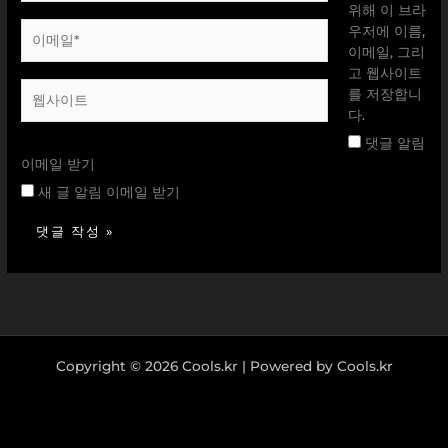
*
위해 이 브라
이
우저에 이름,
메
이메일, 그리
일
고 웹사이트
웹
*
를 저장합니
사
다.
이
댓글 알림
트
이메일 받기
새 글 알림 이메일 받기
Copyright © 2026 Cools.kr | Powered by Cools.kr