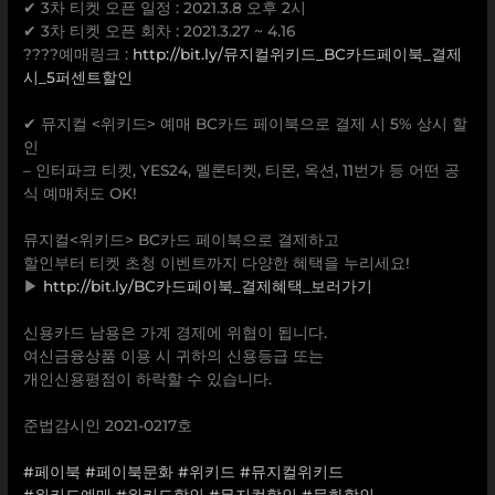
✔ 3차 티켓 오픈 일정 : 2021.3.8 오후 2시
✔ 3차 티켓 오픈 회차 : 2021.3.27 ~ 4.16
????예매링크 :
http://bit.ly/뮤지컬위키드_BC카드페이북_결제
시_5퍼센트할인
✔ 뮤지컬 <위키드> 예매 BC카드 페이북으로 결제 시 5% 상시 할
인
– 인터파크 티켓, YES24, 멜론티켓, 티몬, 옥션, 11번가 등 어떤 공
식 예매처도 OK!
뮤지컬<위키드> BC카드 페이북으로 결제하고
할인부터 티켓 초청 이벤트까지 다양한 혜택을 누리세요!
▶
http://bit.ly/BC카드페이북_결제혜택_보러가기
신용카드 남용은 가계 경제에 위협이 됩니다.
여신금융상품 이용 시 귀하의 신용등급 또는
개인신용평점이 하락할 수 있습니다.
준법감시인 2021-0217호
#페이북
#페이북문화
#위키드
#뮤지컬위키드
#위키드예매
#위키드할인
#뮤지컬할인
#문화할인