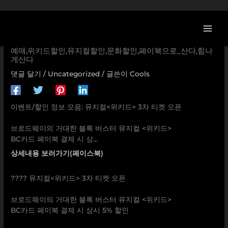
콘
[BC카드 할인/이벤트] 뮤지컬<위키드> 3차 티켓 오픈 ㅤㅤ 브로드
텐
웨이의 거대한 블록 버스터 뮤지컬 <위키드> BC카드 페이북
츠
결제 시 상… 페이북,페이북문화,위키드,뮤지컬위키드,위키드
로
예매,위키드할인,뮤지컬할인,문화할인,페이북으로_산다,힘나
건
게산다
너
댓글 달기
/
Uncategorized
/ 글쓴이
Cools
뛰
기
이벤트/할인 정보 모음: 뮤지컬<위키드> 3차 티켓 오픈
브로드웨이의 거대한 블록 버스터 뮤지컬 <위키드>
BC카드 페이북 결제 시 상…
상세내용 보러가기(페이스북)
???? 뮤지컬<위키드> 3차 티켓 오픈
브로드웨이의 거대한 블록 버스터 뮤지컬 <위키드>
BC카드 페이북 결제 시 상시 5% 할인