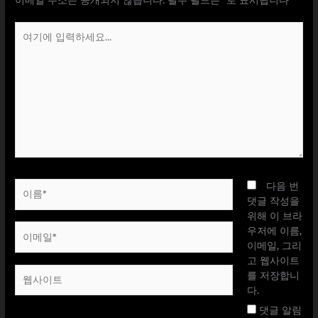
여
기
에
입
력
하
세
요...
이
다음 번
름
댓글 작성을
*
위해 이 브라
이
우저에 이름,
메
이메일, 그리
일
고 웹사이트
웹
*
를 저장합니
사
다.
이
댓글 알림
트