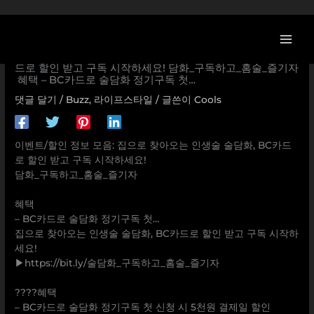
콘
텐
츠
[BC카드 할인/이벤트] 집으로 찾아오는 인생술 술담화, BC카
로
드로 할인 받고 구독 시작하세요! 담화_구독하고_홈술_즐기자
ㅤ 혜택 – BC카드로 술담화 정기구독 첫…
건
너
댓글 달기
/
Buzz
,
라이프스타일
/ 글쓴이
Cools
뛰
기
이벤트/할인 정보 모음: 집으로 찾아오는 인생술 술담화, BC카드
로 할인 받고 구독 시작하세요!
담화_구독하고_홈술_즐기자
혜택
– BC카드로 술담화 정기구독 첫…
집으로 찾아오는 인생술 술담화, BC카드로 할인 받고 구독 시작하
세요!
▶https://bit.ly/술담화_구독하고_홈술_즐기자
????혜택
– BC카드로 술담화 정기구독 첫 신청 시 5천원 결제일 할인