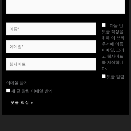
요...
이
다음 번
름
댓글 작성을
*
위해 이 브라
이
우저에 이름,
메
이메일, 그리
일
고 웹사이트
웹
*
를 저장합니
사
다.
이
댓글 알림
트
이메일 받기
새 글 알림 이메일 받기