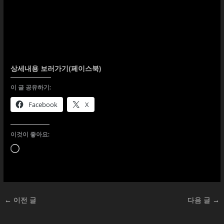
상세내용 보러가기(페이스북)
이 글 공유하기:
Facebook
X
이것이 좋아요:
로
드
중...
←
이전 글
다음 글
→