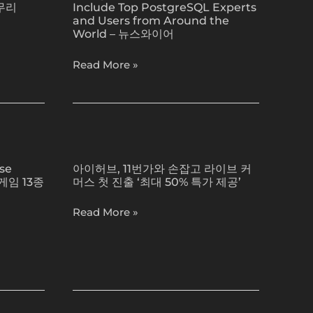
워
무리
Include Top PostgreSQL Experts
Agenda
체
and Users from Around the
to
World – 뉴스와이어
크
Include
모
Top
Read More »
바
PostgreSQL
일
Experts
서
and
비
Users
아
스’
from
이
사
Around
se
아이허브, 11번가와 손잡고 라이브 커
허
업
the
 게임 13종
머스 첫 진출 ‘최대 50% 특가 제공’
브,
협
World
11
력
Read More »
–
번
전
뉴
가
기
스
와
고
와
손
장
이
잡
예
어
고
방