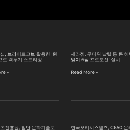
세
라
십, 브라이트코브 활용한 ‘원
세라젬, 무더위 날릴 통 큰 혜
젬,
’으로 격투기 스트리밍
맞이 6월 프로모션’ 실시
무
더
re »
Read More »
위
날
릴
통
큰
혜
한
택
국
‘여
츠진흥원, 첨단 문화기술로
한국오키시스템즈, C650 온
오