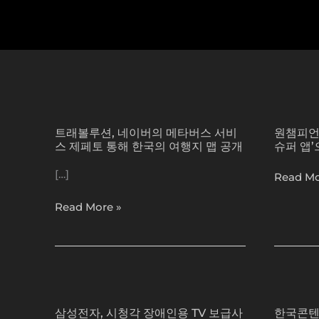
콘
텐
츠
로
건
너
트
원
뛰
래
챔
기
트래볼루션, 네이버의 메타버스 서비
원챔피언
볼
피
스 제페토 통해 한국의 여행지 맵 공개
슈퍼 앱
루
언
션,
십,
[…]
Read Mo
네
브
이
라
Read More »
버
이
의
트
메
코
타
브
삼
한
버
활
성
국
스
용
삼성전자, 시청각 장애인용 TV 보급사
한국콘텐
전
콘