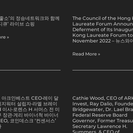
성
ogies
개
The
황
최…
Council
리
신
좋좋소’의 정승네트워크와 함께
The Council of the Hong
of
마
디큐’ 라이브 쇼핑
Laureate Forum Annou
작
the
무
Deferment of Its Inaugu
게
Hong
Kong Laureate Forum to
리
re »
임
Kong
November 2022 – 뉴스와
13
Laureate
종
Read More »
Forum
소
Announced
개
Deferment
of
Its
Cathie
Inaugural
Wood,
Hong
 아크인베스트 CEO·레이 달
Cathie Wood, CEO of AR
CEO
리지워터 설립자·라엘 브레이
Invest, Ray Dalio, Founde
Kong
of
d 이사·로렌스 H 서머스 전 미
Bridgewater, Dr. Lael Bra
Laureate
ARK
부 장관·게리 바이너척 바이너
Federal Reserve Board
Forum
Invest,
EO, 코인데스크 ‘컨센서스’
Governor, Former Treasu
to
가
Secretary Lawrence H.
Ray
Summers, & CEO of