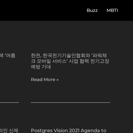
Buzz
MBTI
한
전,
택 ‘여름
한전, 한국전기기술인협회와 ‘파워체
한
크 모바일 서비스’ 사업 협력 전기고장
국
예방 기대
전
기
Read More »
기
술
인
협
회
Postgres
와
Vision
‘파
라인 신제
Postgres Vision 2021 Agenda to
2021