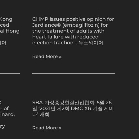
라
기
CHMP
이
대
issues
브
 Kong
CHMP issues positive opinion for
positive
nced
Jardiance® (empagliflozin) for
커
opinion
ral Hong
the treatment of adults with
머
for
heart failure with reduced
스
Jardiance®
이어
ejection fraction – 뉴스와이어
첫
(empagliflozin)
진
Read More »
for
출
the
‘최
treatment
대
of
50%
adults
SBA-
특
with
가
가
heart
K
SBA-가상증강현실산업협회, 5월 26
상
제
r of
일 ‘2021년 제2회 DMC XR 기술 세미
failure
증
inard,
나’ 개최
공’
with
강
reduced
현
ry
Read More »
ejection
실