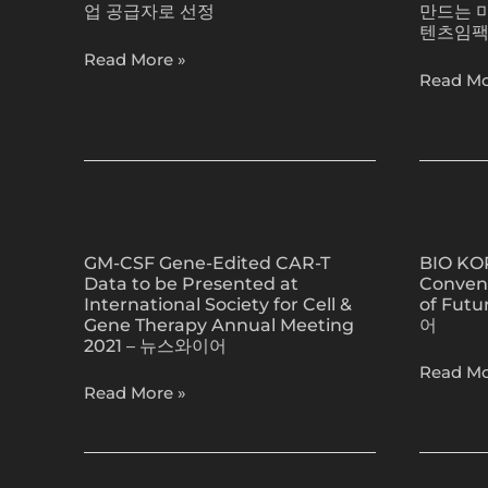
서
한
업 공급자로 선정
만드는 미
자,
텐
비
‘원
텐츠임팩
시
츠
스
슈
Read More »
청
진
Read Mo
제
퍼
각
흥
페
앱’으
장
원,
토
로
애
첨
통
격
인
단
해
투
용
문
GM-
BIO
한
기
TV
화
CSF
KOREA
국
스
보
기
GM-CSF Gene-Edited CAR-T
BIO KOR
Gene-
2021
의
트
급
술
Data to be Presented at
Convent
Edited
Internat
여
리
International Society for Cell &
of Fut
사
로
CAR-
Convent
행
밍
Gene Therapy Annual Meeting
어
업
만
T
to
지
2021 – 뉴스와이어
공
드
Data
Unlock
맵
Read Mo
급
는
Read More »
to
the
공
자
미
be
Secret
개
로
래
Presented
of
선
콘
at
Future