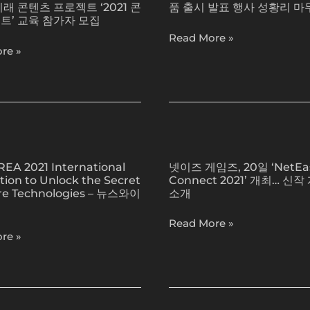
름
래 콘텐츠 프로젝트 ‘2021 콘
품 출시 발표 행사 성황리 마
키
맞
트’ 교육 참가자 모집
시
이
Read More »
스
re »
6
템
월
즈,
프
C650
로
온
모
라
넷
션’
인
이
실
신
EA 2021 International
넷이즈 게임즈, 20일 ‘NetEa
즈
시
제
ion to Unlock the Secret
Connect 2021’ 개최… 신작
ional
게
ure Technologies – 뉴스와이
소개
품
ion
임
출
즈,
Read More »
시
20
re »
발
일
표
‘NetEase
행
Connect
사
2021’