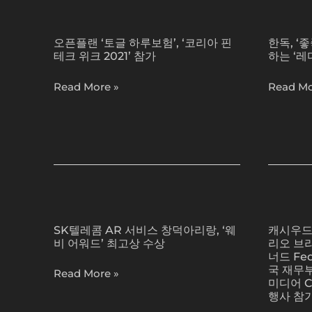
정
텐
International
Technol
오
한
츠
Society
–
픈
독,
프
for
뉴
오픈플랜 ‘토글 하루보험’, ‘코리아 핀
한독, ‘
플
‘좋
로
테크 위크 2021’ 참가
하는 ‘레
Cell
스
랜
좋
젝
&
와
‘토
소’의
트
Read More »
Read Mo
Gene
이
글
정
‘2021
Therapy
어
하
승
콘
Annual
루
네
텐
Meeting
보
트
츠
2021
험’,
워
임
–
‘코
크
팩
뉴
리
와
SK
캐
트’
스
아
함
텔
시
교
와
핀
께
SK텔레콤 AR 서비스 창덕아리랑, ‘웨
캐시우드
레
우
육
이
비 어워드’ 최고상 수상
리오 브
테
하
콤
드
참
너드 Fe
어
크
는
AR
아
가
국 재무
Read More »
위
‘레
서
크
미디어 C
자
크
디
행사 참
비
인
모