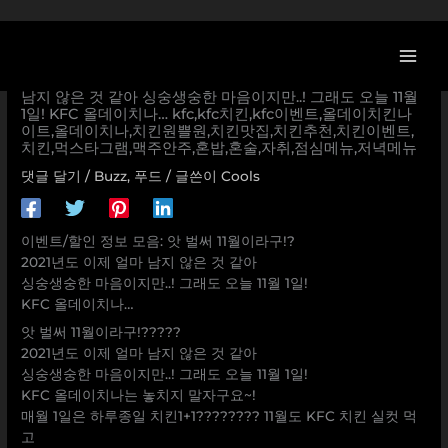
콘
텐
츠
[KFC 할인/이벤트] 앗 벌써 11월이라구!? 2021년도 이제 얼마
로
남지 않은 것 같아 싱숭생숭한 마음이지만..! 그래도 오늘 11월
1일! KFC 올데이치나… kfc,kfc치킨,kfc이벤트,올데이치킨나
건
이트,올데이치나,치킨원쁠원,치킨맛집,치킨추천,치킨이벤트,
너
치킨,먹스타그램,맥주안주,혼밥,혼술,자취,점심메뉴,저녁메뉴
뛰
댓글 달기
/
Buzz
,
푸드
/ 글쓴이
Cools
기
이벤트/할인 정보 모음: 앗 벌써 11월이라구!?
2021년도 이제 얼마 남지 않은 것 같아
싱숭생숭한 마음이지만..! 그래도 오늘 11월 1일!
KFC 올데이치나…
앗 벌써 11월이라구!?????
2021년도 이제 얼마 남지 않은 것 같아
싱숭생숭한 마음이지만..! 그래도 오늘 11월 1일!
KFC 올데이치나는 놓치지 말자구요~!
매월 1일은 하루종일 치킨1+1???????? 11월도 KFC 치킨 실컷 먹
고