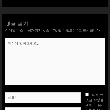
댓글 달기
이메일 주소는 공개되지 않습니다.
필수 필드는
*
로 표시됩니다
여
기
에
입
력
하
세
요...
이
다음 번
름
댓글 작성을
*
위해 이 브라
이