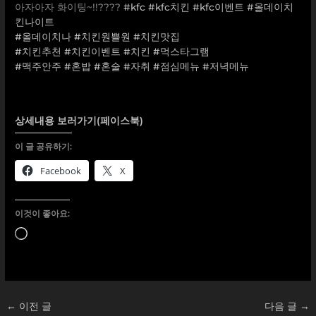
아자아자 화이팅~!!????
#kfc
#kfc치킨
#kfc이벤트
#올데이치
킨나이트
#올데이치나
#치킨원쁠원
#치킨맛집
#치킨추천
#치킨이벤트
#치킨
#먹스타그램
#맥주안주
#혼밥
#혼술
#자취
#점심메뉴
#저녁메뉴
상세내용 보러가기(페이스북)
이 글 공유하기:
Facebook
X
이것이 좋아요:
로
드
중...
←
이전 글
다음 글
→