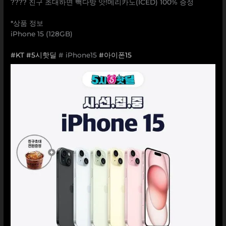
???? 친구 초대하면 빽다방 앗!메리카노(ICED) 100% 증정
⠀
*상품 정보
iPhone 15 (128GB)
⠀
#KT
#5시핫딜
# iPhone15
#아이폰15