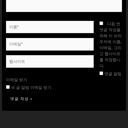
요...
이
다음 번
름
댓글 작성을
*
위해 이 브라
이
우저에 이름,
메
이메일, 그리
일
고 웹사이트
웹
*
를 저장합니
사
다.
이
댓글 알림
트
이메일 받기
새 글 알림 이메일 받기