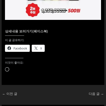
상세내용 보러가기(페이스북)
이 글 공유하기:
Facebook
X
이것이 좋아요:
로
드
중...
←
이전 글
다음 글
→