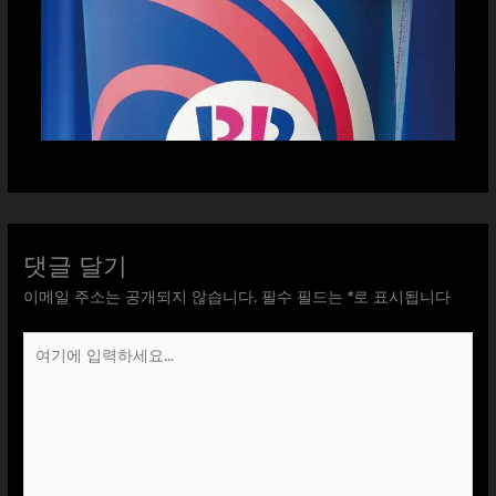
댓글 달기
이메일 주소는 공개되지 않습니다.
필수 필드는
*
로 표시됩니다
여
기
에
입
력
하
세