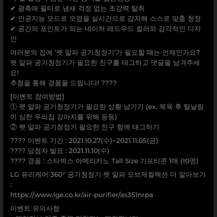
✔ 광촉매 필터로 냄새 걱정 없는 초강력 탈취
✔ 인공지능 모드로 오염을 실시간으로 감지해 스스로 맞춤 청정
✔ 공간의 포인트가 되는 네이처 레드우드 컬러와 감각적인 디자
인
여러분의 집에 ‘펫 알파 공기청정기’가 필요할 때는 언제인가요?
펫 알파 공기청정기가 필요한 친구를 태그하고 댓글을 남겨주세
요!
추첨을 통해 경품을 드립니다! ????
[이벤트 참여방법]
① 펫 알파 공기청정기가 필요한 상황 남기기 (ex. 목욕 후 털날림
이 심한 우리집 강아지를 위해 등등)
② 펫 알파 공기청정기 필요한 친구 함께 태그하기
???? 이벤트 기간 : 2021.10.27(수)~2021.11.05(금)
???? 당첨자 발표 : 2021.11.10(수)
???? 경품 : 스타벅스 아메리카노 Tall Size 기프티콘 1매 (10명)
LG 퓨리케어 360° 공기청정기 펫 알파 오브제컬렉션 더 알아보기
:
https://www.lge.co.kr/air-purifier/as351nrpa
이벤트 유의사항