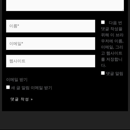
요...
이
다음 번
름
댓글 작성을
*
위해 이 브라
이
우저에 이름,
메
이메일, 그리
일
고 웹사이트
웹
*
를 저장합니
사
다.
이
댓글 알림
트
이메일 받기
새 글 알림 이메일 받기