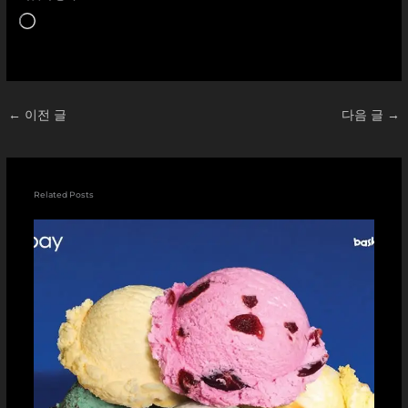
로
드
중...
←
이전 글
다음 글
→
Related Posts