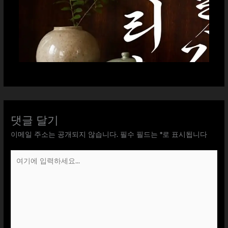
댓글 달기
이메일 주소는 공개되지 않습니다.
필수 필드는
*
로 표시됩니다
여
기
에
입
력
하
세