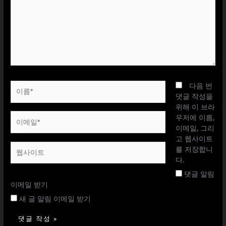
입
력
하
세
요...
이
다음 번
름
댓글 작성을
*
위해 이 브라
이
우저에 이름,
메
이메일, 그리
일
고 웹사이트
웹
*
를 저장합니
사
다.
이
댓글 알림
트
이메일 받기
새 글 알림 이메일 받기