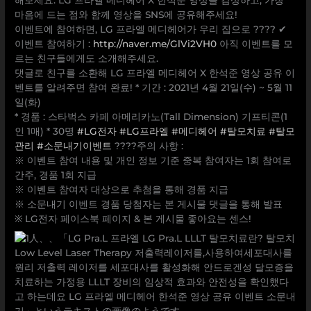
마음에 드는 점와 함께 영상을 SNS에 공유해주세요!
이벤트에 참여하면, LG 프라엘 메디헤어가 우리 집으로 ???? ✔
이벤트 참여하기 :
http://naver.me/GlVi2VH0
아직 이벤트를 모
르는 친구들에게도 소개해주세요.
댓글로 친구를 소환해 LG 프라엘 메디헤어 X 한석준 영상 공유 이
벤트를 알려주면 참여 완료! * 기간 : 2021년 4월 21일(수) ~ 5월 11
일(화)
* 경품 : 스타벅스 카페 아메리카노(Tall Dimension) 기프티콘(1
인 1매) * 30명
#LG전자
#LG프라엘
#메디헤어
#탈모치료
#탈모
관리
#소문내기이벤트
????주의 사항 :
※ 이벤트 참여 내용 및 개인 정보 기준 중복 참여자는 1회 참여로
간주, 경품 1회 지급
※ 이벤트 참여자 대상으로 추첨을 통해 경품 지급
※ 소문내기 이벤트 경품 당첨자는 본 게시물 댓글을 통해 발표
※ LG전자 페이스북 페이지 & 본 게시물 좋아요는 센스!