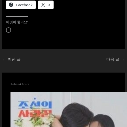
Facebook
X
이것이 좋아요:
로
드
중...
←
이전 글
다음 글
→
Related Posts