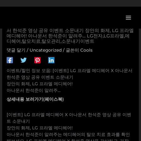
콘
텐
츠
[LG전자 할인/이벤트] [이벤트] LG 프라엘 메디헤어 X 아나운
로
서 한석준 영상 공유 이벤트 소문내기 장안의 화제, LG 프라엘
메디헤어! 아나운서 한석준이 알려주… LG전자,LG프라엘,메
건
디헤어,탈모치료,탈모관리,소문내기이벤트
너
뛰
댓글 달기
/
Uncategorized
/ 글쓴이
Cools
기
이벤트/할인 정보 모음: [이벤트] LG 프라엘 메디헤어 X 아나운서
한석준 영상 공유 이벤트 소문내기
장안의 화제, LG 프라엘 메디헤어!
아나운서 한석준이 알려주…
상세내용 보러가기(페이스북)
[이벤트] LG 프라엘 메디헤어 X 아나운서 한석준 영상 공유 이벤
트 소문내기
장안의 화제, LG 프라엘 메디헤어!
아나운서 한석준이 알려주는 메디헤어의 탈모 치료 효과를 확인
해보세요. LG 프라엘 메디헤어 X 한석준 영상을 감상하고, 가장