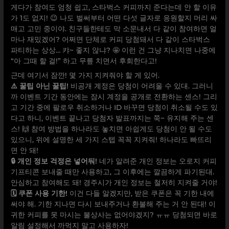
게다가 참여도 엄청 쉽고, 스타벅스 커피까지 준다는데 안 할 이유
가 1도 없지! 😉 나도 벌써부터 어떤 다섯 글자로 응원할지 머리 싸
매고 고민 중이야. 친구들한테도 막 소문내서 다 같이 참여하면 얼
마나 재밌겠어? 어쩌면 단체로 커피 당첨돼서 다 같이 스타벅스
파티하는 상상… 캬~ 좋지 않냐? 🤩 이런 건 그냥 지나치면 나중에
“아 그때 할 걸!” 하고 무릎 치면서 후회한다고!
근데 여기서 잠깐! 몇 가지 지켜줘야 할 게 있어.
⚠️ 꿀팁 아닌 꿀팁!
비공개 계정은 당첨이 어려울 수 있대. 그러니
까 이벤트 기간 동안에는 잠시 계정을 공개로 전환하는 센스! 그리
고 기간 중에 팔로우 취소하거나 ID 바꾸면 당첨이 취소될 수도 있
다고 하니, 이벤트 끝나고 당첨자 발표까지는 쭉~ 유지해 주는 센
스! 🙌 참여 방법을 하나라도 놓치면 아쉽게도 당첨이 안 될 수도
있으니, 위에 설명한 세 가지 스텝 꼭꼭 지켜줘! 하나라도 빠뜨리
면 안 돼!
🔒 개인 정보 걱정은 넣어둬!
네가 알려준 개인 정보는 오로지 커피
기프티콘 보내줄 때만 사용하고, 그 이후에는 깔끔하게 파기된대.
안심하고 참여해도 돼! 경주시가 개인 정보는 철저히 지켜줄 거야!
🗓️ 쿠폰 사용 기한!
이건 다들 알겠지만, 받은 쿠폰은 꼭 기한 내에
써야 해. 기한 지나면 다시 보내주거나 환불해 주는 거 안 된대! 이
귀한 커피를 못 마시는 불상사는 없어야겠지? ㅠㅠ 당첨되면 바로
알림 설정해서 까먹지 말고 사용하자!