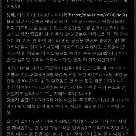
건 어때? 막상 해보면 다섯 글자가 은근히 어렵지만 또 그만큼 재
미있어!
셋째,
이제 하이라이트! 네이버폼(
https://naver.me/x0UQnc6r)
으로
달려가서, 방금 댓글로 남긴 다섯 글자 응원과 당첨됐을 때
커피 기프티콘을 받을 수 있는 소중한 정보를 입력하는 거야. 📝
그리고
가장 중요한 거!
경주시 SNS 팔로우 인증샷을 꼭! 꼭! 첨부
해야 해. 이거 안 하면 아무리 멋진 응원을 했어도 꽝이야, 꽝! 😭
그러니 절대 잊지 마! 나중에 “아차!” 하고 후회해도 소용없다고!
딱 사진 한 장으로 너의 팔로우를 증명해 주는 센스! 📸 이거 하나
만 잘 챙기면 우리의 스타벅스가 한 발짝 더 가까워진다고!
아참, 이벤트 기간도 중요하지! 캘린더에 별표 스무 개 박아놔! ⭐
이벤트 기간:
2025년 5월 12일 월요일 오전 9시부터~ 5월 16일 금
요일 밤 10시까지! 🗓️ 딱 일주일도 안 되는 짧고 굵은 기간이니까
후딱 참여해야 해! 고민하는 순간, 커피는 다른 친구의 손으로 넘
어갈지도 몰라! 서두르는 자에게 복이 있나니!
당첨자 발표:
2025년 5월 21일 수요일! 두근두근, 이날만을 기다려
야지! 💓 이때쯤 되면 벌써부터 막 심장이 쫄깃해지는 기분일 거
야.
솔직히 말이야, 우리 경주가 APEC 정상회의 같은 국제적인 행사
를 개최한다는 건 정말 자랑스러운 일이잖아? 우리가 작지만 이런
응원 메시지로 힘을 보태는 거, 그거 진짜 의미 있는 일 아니겠어?