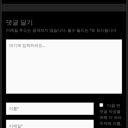
댓글 달기
이메일 주소는 공개되지 않습니다.
필수 필드는
*
로 표시됩니다
여
기
에
입
력
하
세
요...
이
다음 번
름
댓글 작성을
*
위해 이 브라
이
우저에 이름,