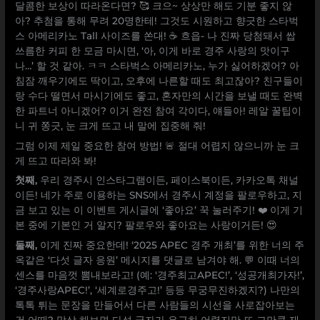
달콤한 보상이 따라온다면? 🥰 크으~ 상상만 해도 기분 좋지 않
아? 추첨을 통해 무려 20명한테! 그것도 시원하고 향긋한 스타벅
스 아메리카노 Tall 사이즈를 쏜대! ☕️ 흐읍- 나 진짜 당첨돼서 쌉
쓰름한 커피 한 모금 마시면, ‘아, 이게 바로 경주 사랑의 맛이구
나…’ 할 것 같아. ㅋㅋ 스타벅스 아메리카노, 누가 싫어하겠어? 아
침잠 깨우기에도 딱이고, 오후에 나른할 때도 최고잖아? 친구들이
랑 수다 떨면서 마시기에도 좋고, 혼자만의 시간을 보낼 때도 완벽
한 파트너 아니겠어? 이거 완전 참여 각이다, 얘들아! 레알 꿀팁이
니 귀 쫑긋, 눈 크게 뜨고 내 말에 집중해 줘!
그럼 이제 제일 중요한 참여 방법! 🚨 절대 어렵지 않으니까 눈 크
게 뜨고 따라와 봐!
첫째,
우리 경주시 인스타그램이든, 페이스북이든, 카카오톡 채널
이든! 네가 주로 이용하는 SNS에서 경주시 계정을 팔로우하고, 지
금 보고 있는 이 이벤트 게시글에 ‘좋아요’ 꾹 눌러주기! ❤️ 이게 기
본 중에 기본인 거 알지? 팔로우와 좋아요는 사랑이거든! 😍
둘째,
이게 진짜 중요한데! ‘2025 APEC 경주 개최’를 위한 너의 주
옥같은 ‘다섯 글자 응원’ 메시지를 댓글로 남겨야 해. 💬 이때 너의
센스를 마음껏 뽐내보라고! (예: ‘경주최고APEC!’, ‘성공개최가자!’,
‘경주사랑APEC!’, ‘세계로경주고!’ 등등 무궁무진하겠지?) 나만의
톡톡 튀는 문장을 만들어서 다른 사람들의 시선을 사로잡아보는