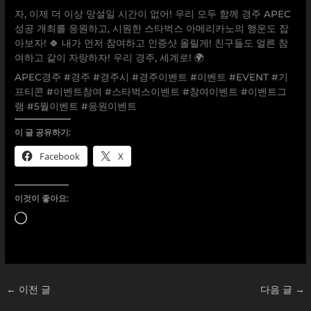
자, 이제 더 이상 망설일 시간이 없어! 우리 모두 함께 경주 APEC
성공 개최를 응원하고, 시원한 스타벅스 아메리카노의 행운도 잡
아보자! 🍀 내가 먼저 참여하고 인증샷 올릴게! 친구들도 얼른 참
여하고 같이 자랑하자! 우리 경주, 세계로! 🌍
APEC경주 #경주 #경주시 #경주이벤트 #이벤트 #EVENT #기
프티콘 #이벤트참여 #스타벅스이벤트 #참여이벤트 #이벤트그
램 #5월이벤트 #응원이벤트
이 글 공유하기:
Facebook
X
이것이 좋아요:
로
드
중...
←
이전 글
다음 글
→