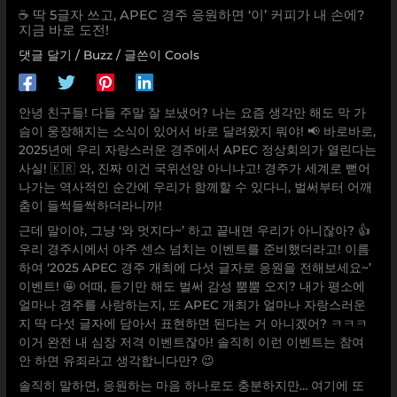
☕️ 딱 5글자 쓰고, APEC 경주 응원하면 ‘이’ 커피가 내 손에?
지금 바로 도전!
댓글 달기
/
Buzz
/ 글쓴이
Cools
안녕 친구들! 다들 주말 잘 보냈어? 나는 요즘 생각만 해도 막 가
슴이 웅장해지는 소식이 있어서 바로 달려왔지 뭐야! 📢 바로바로,
2025년에 우리 자랑스러운 경주에서 APEC 정상회의가 열린다는
사실! 🇰🇷 와, 진짜 이건 국위선양 아니냐고! 경주가 세계로 뻗어
나가는 역사적인 순간에 우리가 함께할 수 있다니, 벌써부터 어깨
춤이 들썩들썩하더라니까!
근데 말이야, 그냥 ‘와 멋지다~’ 하고 끝내면 우리가 아니잖아? 👍
우리 경주시에서 아주 센스 넘치는 이벤트를 준비했더라고! 이름
하여 ‘2025 APEC 경주 개최에 다섯 글자로 응원을 전해보세요~’
이벤트! 🤩 어때, 듣기만 해도 벌써 감성 뿜뿜 오지? 내가 평소에
얼마나 경주를 사랑하는지, 또 APEC 개최가 얼마나 자랑스러운
지 딱 다섯 글자에 담아서 표현하면 된다는 거 아니겠어? ㅋㅋㅋ
이거 완전 내 심장 저격 이벤트잖아! 솔직히 이런 이벤트는 참여
안 하면 유죄라고 생각합니다만? 😉
솔직히 말하면, 응원하는 마음 하나로도 충분하지만… 여기에 또