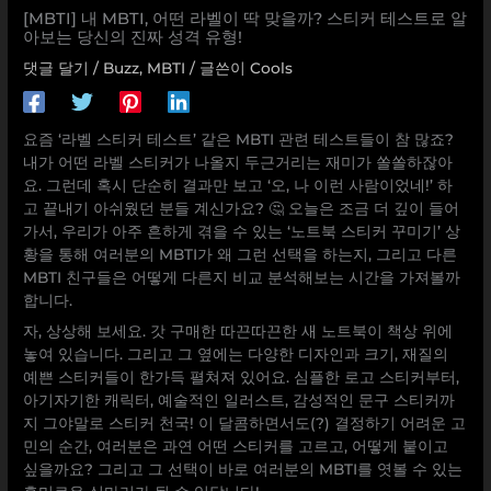
[MBTI] 내 MBTI, 어떤 라벨이 딱 맞을까? 스티커 테스트로 알
아보는 당신의 진짜 성격 유형!
댓글 달기
/
Buzz
,
MBTI
/ 글쓴이
Cools
요즘 ‘라벨 스티커 테스트’ 같은 MBTI 관련 테스트들이 참 많죠?
내가 어떤 라벨 스티커가 나올지 두근거리는 재미가 쏠쏠하잖아
요. 그런데 혹시 단순히 결과만 보고 ‘오, 나 이런 사람이었네!’ 하
고 끝내기 아쉬웠던 분들 계신가요? 🤔 오늘은 조금 더 깊이 들어
가서, 우리가 아주 흔하게 겪을 수 있는 ‘노트북 스티커 꾸미기’ 상
황을 통해 여러분의 MBTI가 왜 그런 선택을 하는지, 그리고 다른
MBTI 친구들은 어떻게 다른지 비교 분석해보는 시간을 가져볼까
합니다.
자, 상상해 보세요. 갓 구매한 따끈따끈한 새 노트북이 책상 위에
놓여 있습니다. 그리고 그 옆에는 다양한 디자인과 크기, 재질의
예쁜 스티커들이 한가득 펼쳐져 있어요. 심플한 로고 스티커부터,
아기자기한 캐릭터, 예술적인 일러스트, 감성적인 문구 스티커까
지 그야말로 스티커 천국! 이 달콤하면서도(?) 결정하기 어려운 고
민의 순간, 여러분은 과연 어떤 스티커를 고르고, 어떻게 붙이고
싶을까요? 그리고 그 선택이 바로 여러분의 MBTI를 엿볼 수 있는