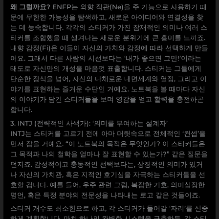
왜 그럴까요?
ENFP는 외향 직관(Ne)을 주 기능으로 사용하기 때
문에 무한한 가능성을 탐색하고, 새로운 아이디어와 연결성을 찾
는 데 능숙합니다. 각각의 스티커가 가진 잠재적인 의미나 여러 스
티커를 조합했을 때 생겨나는 새로운 분위기에 큰 흥미를 느끼죠.
내향 감정(Fi)은 이들이 자신의 가치와 감정에 따라 선택하게 만들
어요. 그래서 다른 사람의 시선보다는 ‘내가 좋으면 그만!’이라는
태도로 자신만의 개성을 마음껏 표출합니다. 스티커는 그들에게
단순한 장식을 넘어, 자신의 다채로운 내면세계와 열정, 그리고 이
야기를 표현하는 즐거운 수단인 거예요. 노트북을 볼 때마다 자신
의 이야기가 담긴 스티커들을 보며 영감을 얻고 활력을 충전하곤
합니다.
3. INTJ (전략적인 사색가): ‘의미를 부여하는 설계자’
INTJ는 스티커를 고르기 전에 아마 머릿속으로 전체적인 ‘컨셉’을
먼저 잡을 거예요. “이 노트북의 목적은 무엇인가? 이 스티커들은
그 목적과 나의 철학을 얼마나 잘 표현할 수 있는가?” 같은 질문을
던지죠. 감성적이고 충동적인 선택보다는, 상징적인 의미가 있거
나 자신의 가치관, 혹은 지적인 호기심을 자극하는 스티커들을 선
호할 겁니다. 예를 들어, 우주 관련 그림, 복잡한 기호, 의미심장한
명언, 혹은 특정 분야의 전문성을 나타내는 로고 같은 것들이죠.
스티커 개수도 최소한으로 하고, 각 스티커가 들어갈 ‘자리’를 신중
하게 계획합니다. 마치 하나의 완벽한 시스템을 구축하듯, 각 스티