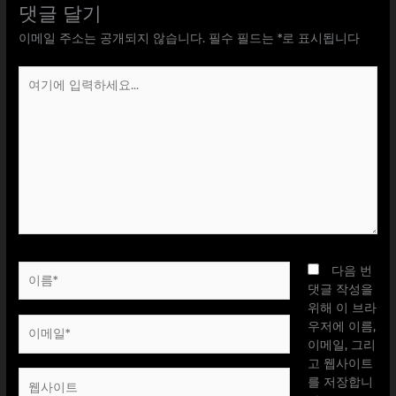
댓글 달기
이메일 주소는 공개되지 않습니다.
필수 필드는
*
로 표시됩니다
여
기
에
입
력
하
세
요...
이
다음 번
름
댓글 작성을
*
위해 이 브라
이
우저에 이름,
메
이메일, 그리
일
고 웹사이트
웹
*
를 저장합니
사