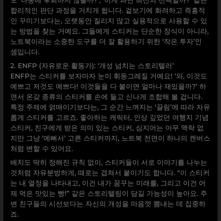
도 ‘나중에 후회하지 않을까?’, ‘이게 과연 최선의 선택일까?’ 같은
합리적인 판단 과정을 거치게 됩니다. 겉보기에 화려하고 즉흥적
인 꾸미기보다는, 오랫동안 질리지 않고 실용적으로 사용할 수 있
는 방법을 찾는 거예요. 그들에게 스티커는 단순한 장식이 아니라,
노트북이라는 소중한 도구를 더 잘 활용하기 위한 ‘작은 투자’인
셈입니다.
2. ENFP (자유로운 활동가): ‘개성 넘치는 스토리텔러’
ENFP는 스티커를 보자마자 눈이 휘둥그레질 거예요! ‘와, 이것도
예쁘고 저것도 예쁘다! 이것들을 다 붙이면 얼마나 재밌을까?’ 하
면서 온갖 종류의 스티커를 손에 들고 신나게 조합해 볼 겁니다.
특정 주제에 얽매이기보다는, 그 순간 느껴지는 ‘끌림’에 따라 자유
롭게 스티커를 고르죠. 좋아하는 캐릭터, 인상 깊었던 여행지 기념
스티커, 친구에게 받은 의미 있는 스티커, 심지어는 아무 맥락 없
지만 그냥 ‘예뻐서’ 고른 스티커까지, 노트북 전면이 하나의 캔버스
처럼 변할 수 있어요.
배치도 딱히 정해진 규칙 없이, 스티커들이 서로 이야기를 나누는
것처럼 자유분방하게, 때로는 겹쳐서 붙이기도 합니다. “이 스티커
는 내 열정을 나타내고, 이건 내가 꿈꾸는 미래를, 그리고 이건 어
제 먹은 맛있는 빵!” 같은 스토리텔링이 담길 가능성이 높아요. 주
변 친구들의 시선보다는 자신의 개성을 마음껏 뽐내는 데 집중하
죠.