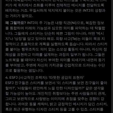
커가 제 위치에서 조화를 이루며 전체적인 메시지를 전달하도록
배치하는 거죠. 무질서하게 덕지덕지 붙이는 것은 INTJ의 성향과
는 거리가 멀어요.
왜 그럴까요?
INTJ의 주 기능은 내향 직관(Ni)으로, 복잡한 정보
를 통합하여 미래의 가능성과 심오한 의미를 파악하는 데 탁월합
니다. 그들에게 스티커는 단순히 예쁜 그림이 아니라, 어떤 ‘메시
지’나 ‘상징’을 담고 있어야 해요. 외향 사고(Te)는 이들이 목표 지
향적이고 효율적으로 계획을 실행하도록 돕습니다. 따라서 스티커
를 붙이는 행위조차도 의미 없는 소모성 활동이 아니라, 자신의 정
체성을 표현하고 미래를 설계하는 과정의 일부가 됩니다. 그들은
노트북을 볼 때마다 자신이 부여한 의미를 되새기며 내면의 동기
를 부여받고, 주변에 자신의 가치관을 간접적으로 드러내는 수단
으로 활용하는 셈입니다.
4. ESFJ (사교적인 조력자): ‘따뜻한 공감의 표현자’
ESFJ 친구들은 스티커를 보면서 ‘이 스티커를 보면 친구들이 좋아
할까?’, ‘사람들이 편안하게 느낄 만한 디자인일까?’ 같은 생각을
할 가능성이 높아요. 개인적인 취향보다는 주변 사람들과의 관계,
그리고 보편적으로 사랑받는 이미지에 초점을 맞추는 경향이 강
합니다. 귀여운 동물 캐릭터, 밝고 긍정적인 메시지가 담긴 스티커,
혹은 최근 유행하는 디자인 스티커 등을 고를 수 있죠. 스티커를