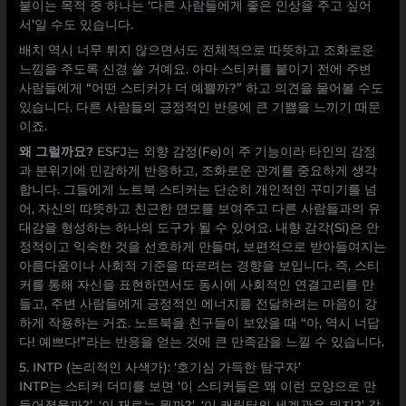
붙이는 목적 중 하나는 ‘다른 사람들에게 좋은 인상을 주고 싶어
서’일 수도 있습니다.
배치 역시 너무 튀지 않으면서도 전체적으로 따뜻하고 조화로운
느낌을 주도록 신경 쓸 거예요. 아마 스티커를 붙이기 전에 주변
사람들에게 “어떤 스티커가 더 예쁠까?” 하고 의견을 물어볼 수도
있습니다. 다른 사람들의 긍정적인 반응에 큰 기쁨을 느끼기 때문
이죠.
왜 그럴까요?
ESFJ는 외향 감정(Fe)이 주 기능이라 타인의 감정
과 분위기에 민감하게 반응하고, 조화로운 관계를 중요하게 생각
합니다. 그들에게 노트북 스티커는 단순히 개인적인 꾸미기를 넘
어, 자신의 따뜻하고 친근한 면모를 보여주고 다른 사람들과의 유
대감을 형성하는 하나의 도구가 될 수 있어요. 내향 감각(Si)은 안
정적이고 익숙한 것을 선호하게 만들며, 보편적으로 받아들여지는
아름다움이나 사회적 기준을 따르려는 경향을 보입니다. 즉, 스티
커를 통해 자신을 표현하면서도 동시에 사회적인 연결고리를 만
들고, 주변 사람들에게 긍정적인 에너지를 전달하려는 마음이 강
하게 작용하는 거죠. 노트북을 친구들이 보았을 때 “아, 역시 너답
다! 예쁘다!”라는 반응을 얻는 것에 큰 만족감을 느낄 수 있습니다.
5. INTP (논리적인 사색가): ‘호기심 가득한 탐구자’
INTP는 스티커 더미를 보면 ‘이 스티커들은 왜 이런 모양으로 만
들어졌을까?’, ‘이 재료는 뭘까?’, ‘이 캐릭터의 세계관은 뭐지?’ 같