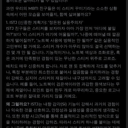
흥미로운 실마리가 될 수 있답니다!
과연 우리의 MBTI 친구들은 이 스티커 꾸미기라는 소소한 상황
속에서 어떤 모습을 보여줄지, 함께 살펴볼까요?
1. ISTJ (신중한 계획가): ‘정돈된 실용주의자’
ISTJ 친구들은 스티커를 보자마자 아마 가장 먼저 ‘어디에 붙일
까?’보다 ‘이 스티커가 여기에 어울릴까?’, ‘나중에 떼어낼 때 깔끔
하게 떨어질까?’, ‘노트북 사용에 방해는 안 될까?’ 같은 실용적인
고민부터 할 거예요. 스티커 개수가 아무리 많아도 결국 선택하는
건 몇 개 안 될 겁니다. 기능적이거나, 노트북 색상과 조화로운, 혹
은 과거에 만족했던 경험이 있는 무난한 스티커 위주로 고르죠.
배치도 매우 신중하게 합니다. 자로 잰 듯 정확하게 각도를 맞추거
나, 특정 부분에만 최소한으로 붙여서 깔끔함을 유지하려는 경향
이 강해요. 심지어 스티커의 재질이나 내구성까지도 고려할 수 있
습니다. 예를 들어, 노트북이 검은색이라면 과감한 원색보다는 무
채색 계열이나 포인트 컬러 한두 개로 마무리하고, 중요한 로고나
포트 부분은 절대로 가리지 않을 거예요.
왜 그럴까요?
ISTJ는 내향 감각(Si) 기능이 강해서 과거의 경험이
나 익숙한 것을 선호하고, 안정성과 실용성을 중요하게 생각합니
다. 또한 외향 사고(Te)를 통해 효율적이고 논리적인 방식으로 일
을 처리하려는 경향이 강하죠. 따라서 스티커 하나를 붙이는 데에