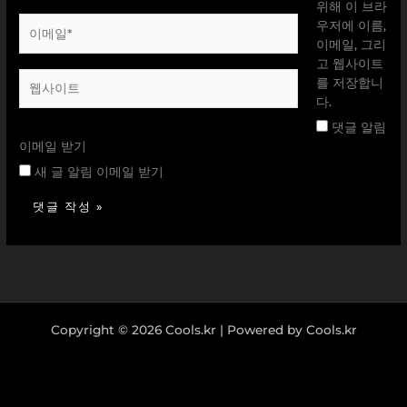
*
위해 이 브라
이
우저에 이름,
메
이메일, 그리
일
고 웹사이트
웹
*
를 저장합니
사
다.
이
댓글 알림
트
이메일 받기
새 글 알림 이메일 받기
Copyright © 2026 Cools.kr | Powered by Cools.kr