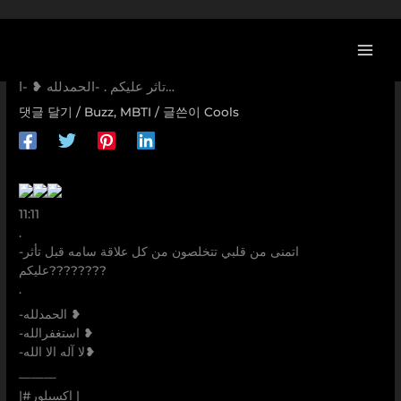
콘
텐
츠
[MBTI] 11:11 . -اتمنى من قلبي تتخلصون من كل علاقة سامه قبل
로
تأثر عليكم . -الحمدلله ❥ -ا…
건
댓글 달기
/
Buzz
,
MBTI
/ 글쓴이
Cools
너
뛰
기
11:11
.
-اتمنى من قلبي تتخلصون من كل علاقة سامه قبل تأثر
عليكم????????
.
-الحمدلله ❥
-استغفرالله ❥
-لا آله الا الله❥
———
|#اكسبلور |