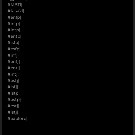
‏|#MBTI|
|#الانماط|
|#enfp|
|#infp|
|#intp|
|#entp|
|#isfp|
|#esfp|
|#infj|
|#enfj|
|#entj|
|#intj|
|#esfj|
|#isfj|
|#istp|
|#estp|
|#estj|
|#istj|
|#explore|