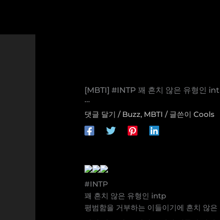
콘
텐
츠
로
건
너
뛰
기
[MBTI] #INTP 꽤 흔치 않은 유형
…
댓글 달기
/
Buzz
,
MBTI
/ 글쓴이
Cools
#INTP
꽤 흔치 않은 유형인 intp
평범함을 거부하는 이들이기에 흔치 않은 