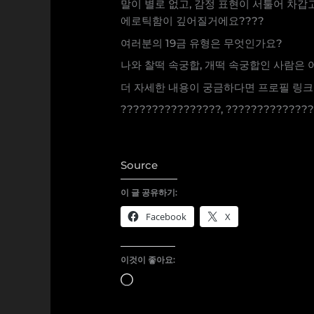
말이 별로 없고, 감정 표현이 서툴어 차
에로틱함이 깊어질거에요????
여러분의 19금 유형은 무엇인가요?
나와 찰떡 속궁합, 개떡 속궁합인 사람은
더 자세한 내용이 궁금하다면 프로필 링크 
????????????????, ?????????????
Source
이 글 공유하기:
Facebook
X
이것이 좋아요:
로
드