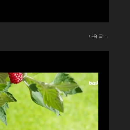
다음 글
→