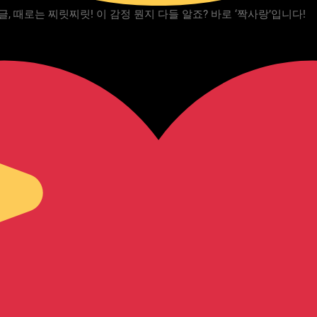
, 때로는 찌릿찌릿! 이 감정 뭔지 다들 알죠? 바로 ‘짝사랑’입니다!