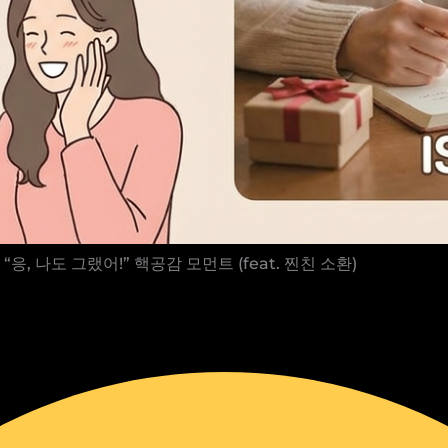
 “응, 나도 그랬어!” 핵공감 모먼트 (feat. 찐친 소환)