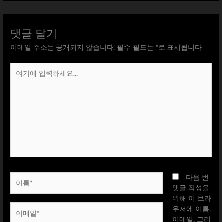
댓글 달기
이메일 주소는 공개되지 않습니다.
필수 필드는
*
로 표시됩니다
여
기
에
입
력
하
세
요...
이
다음 번
름
댓글 작성을
*
위해 이 브라
이
우저에 이름,
메
이메일, 그리