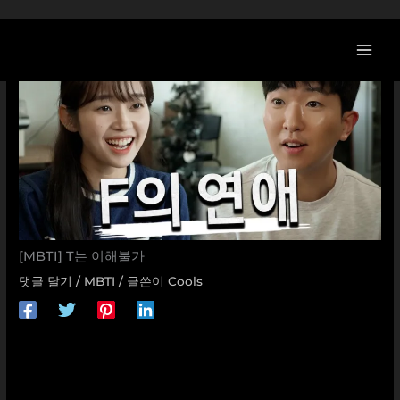
콘
텐
츠
로
건
너
뛰
기
[MBTI] T는 이해불가
댓글 달기
/
MBTI
/ 글쓴이
Cools