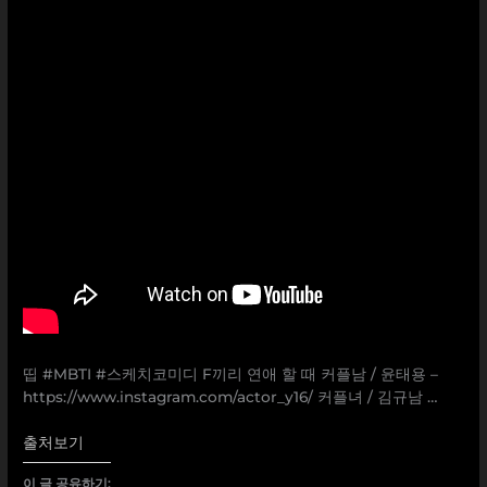
띱 #MBTI #스케치코미디 F끼리 연애 할 때 커플남 / 윤태용 –
https://www.instagram.com/actor_y16/ 커플녀 / 김규남 …
출처보기
이 글 공유하기: