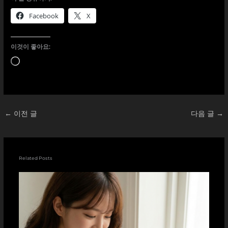
Facebook
X
이것이 좋아요:
로
드
중...
←
이전 글
다음 글
→
Related Posts