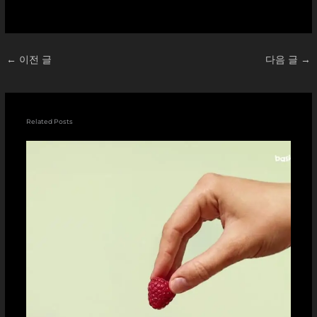
드
중...
←
이전 글
다음 글
→
Related Posts