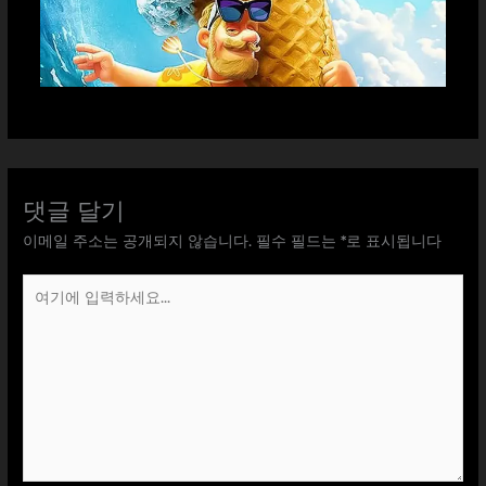
댓글 달기
이메일 주소는 공개되지 않습니다.
필수 필드는
*
로 표시됩니다
여
기
에
입
력
하
세
요...