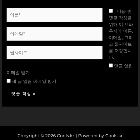
이
다음 번
름
댓글 작성을
*
위해 이 브라
이
우저에 이름,
메
이메일, 그리
일
고 웹사이트
웹
*
를 저장합니
사
다.
이
댓글 알림
트
이메일 받기
새 글 알림 이메일 받기
Copyright © 2026 Cools.kr | Powered by Cools.kr