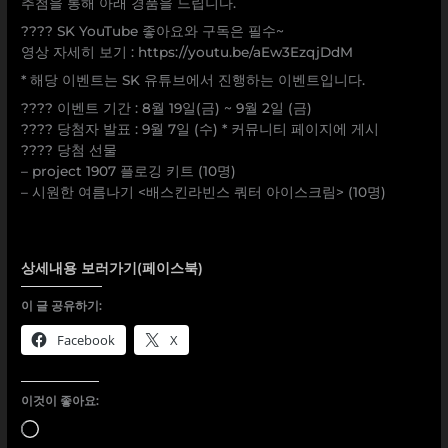
추첨을 통해 아래 경품을 드립니다.
???? SK YouTube 좋아요와 구독은 필수~
영상 자세히 보기 : https://youtu.be/aEw3EzqjDdM
* 해당 이벤트는 SK 유튜브에서 진행하는 이벤트입니다.
???? 이벤트 기간 : 8월 19일(금) ~ 9월 2일 (금)
???? 당첨자 발표 : 9월 7일 (수) * 커뮤니티 페이지에 게시
???? 당첨 선물
– project 1907 플로깅 키트 (10명)
– 시원한 여름나기 <배스킨라빈스 쿼터 아이스크림> (10명)
상세내용 보러가기(페이스북)
이 글 공유하기:
Facebook
X
이것이 좋아요:
로