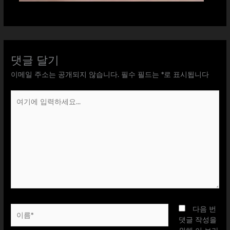
댓글 달기
이메일 주소는 공개되지 않습니다.
필수 필드는
*
로 표시됩니다
여
기
에
입
력
하
세
요...
이
다음 번
름
댓글 작성을