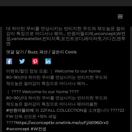
콘
텐
츠
[W컨셉 할인/이벤트] ｜ Welcome to our home 80~90년
로
대 하이틴 무비를 연상시키는 빈티지한 무드와 채도높은 컬러
감이 특징으로 어디서나 웨어… 반원아뜰리에,wconcept,W컨
건
셉,vanoneatelier,빈티지룩,포인트코디,레더자켓,가디건,맨투
너
맨
뛰
댓글 달기
/
Buzz
,
패션
/ 글쓴이
Cools
기
이벤트/할인 정보 모음: ｜ Welcome to our home
80~90년대 하이틴 무비를 연상시키는 빈티지한 무드와
채도높은 컬러감이 특징으로 어디서나 웨어…
｜ ???? Welcome to our home ????
80~90년대 하이틴 무비를 연상시키는 빈티지한 무드와
채도높은 컬러감이 특징으로 어디서나 웨어러블한
#반원아뜰리에
의 22FALL COLLECTION을 소개합니다 ????22
FW 단독 선오픈 +15% 세일
????
https://wconceptkr.onelink.me/ozFj/d0960rx0
#wconcept
#W컨셉