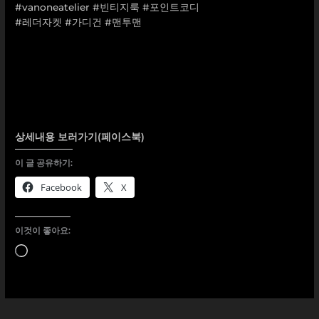
#vanoneatelier
#빈티지룩
#포인트코디
#레더자켓
#가디건
#맨투맨
상세내용 보러가기(페이스북)
이 글 공유하기:
Facebook
X
이것이 좋아요:
로
드
중...