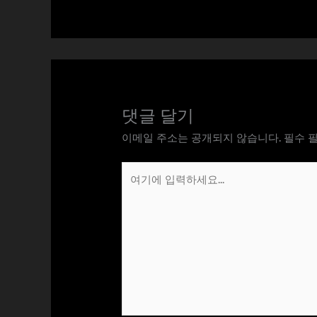
댓글 달기
이메일 주소는 공개되지 않습니다.
필수 
여
기
에
입
력
하
세
요...