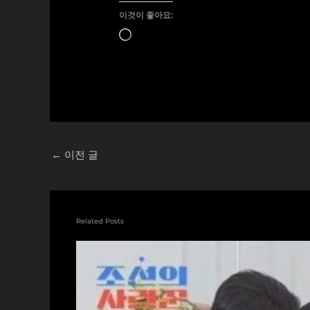
이것이 좋아요:
로
드
중...
←
이전 글
Related Posts