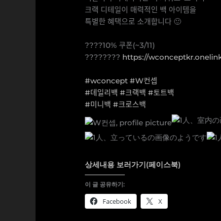
크랙 디테일이 매력적인 백 아이템을
특별한 혜택으로 소개합니다 🙂
⠀
????10% 쿠폰(~3/11)
????????
https://wconceptkr.onelin
⠀
#wconcept
#W컨셉
#데일리백
#크랙백
#토트백
#미니백
#크로스백
상세내용 보러가기(페이스북)
이 글 공유하기:
Facebook
X