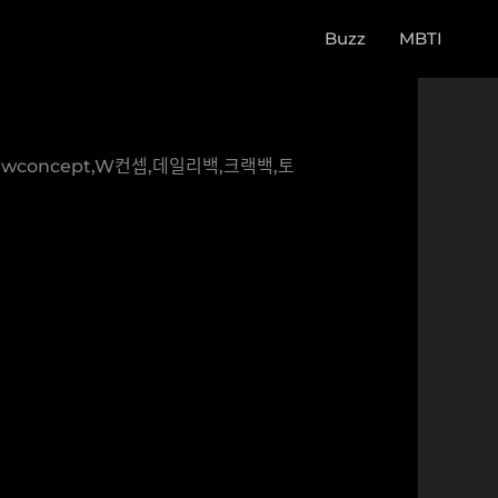
Buzz
MBTI
ncept,W컨셉,데일리백,크랙백,토