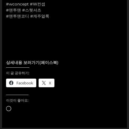
#wconcept
#W컨셉
#맨투맨
#스웻셔츠
#맨투맨코디
#캐주얼룩
상세내용 보러가기(페이스북)
이 글 공유하기:
Facebook
X
이것이 좋아요:
로
드
중...