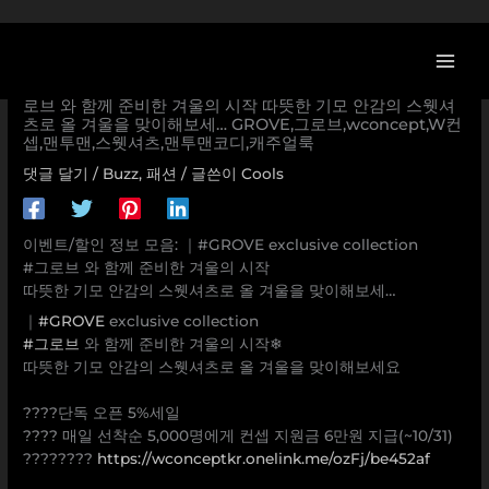
콘
텐
츠
[W컨셉 할인/이벤트] ｜#GROVE exclusive collection #그
로
로브 와 함께 준비한 겨울의 시작 따뜻한 기모 안감의 스웻셔
츠로 올 겨울을 맞이해보세… GROVE,그로브,wconcept,W컨
건
셉,맨투맨,스웻셔츠,맨투맨코디,캐주얼룩
너
뛰
댓글 달기
/
Buzz
,
패션
/ 글쓴이
Cools
기
이벤트/할인 정보 모음: ｜#GROVE exclusive collection
#그로브 와 함께 준비한 겨울의 시작
따뜻한 기모 안감의 스웻셔츠로 올 겨울을 맞이해보세…
｜
#GROVE
exclusive collection
#그로브
와 함께 준비한 겨울의 시작❄
따뜻한 기모 안감의 스웻셔츠로 올 겨울을 맞이해보세요
⠀
????단독 오픈 5%세일
???? 매일 선착순 5,000명에게 컨셉 지원금 6만원 지급(~10/31)
????????
https://wconceptkr.onelink.me/ozFj/be452af
⠀