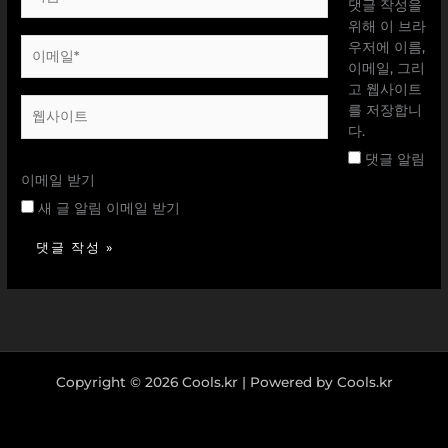
름
댓글 작성을
*
위해 이 브라
이
우저에 이름,
메
이메일, 그리
일
고 웹사이트
웹
*
를 저장합니
사
다.
이
댓글 알림
트
이메일 받기
새 글 알림 이메일 받기
Copyright © 2026 Cools.kr | Powered by Cools.kr