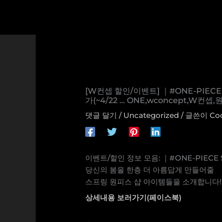
콘
텐
츠
로
건
너
뛰
기
[W컨셉 할인/이벤트] ｜#ONE-PIE
가(~4/22 … ONE,wconcept,
댓글 달기
/
Uncategorized
/ 글쓴이
Co
이벤트/할인 정보 모음: ｜#ONE-PIECE 
당신의 봄을 한층 더 아름답게 만들어줄
스프링 원피스 샵 아이템들을 소개합니다! 원
상세내용 보러가기(페이스북)