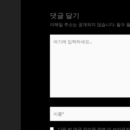
댓글 달기
이메일 주소는 공개되지 않습니다.
필수 
여
기
에
입
력
하
세
요...
이
름
*
다음 번 댓글 작성을 위해 이 브라우저