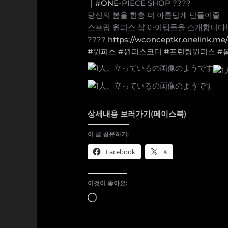
｜
#ONE
-PIECE SHOP ????
당신의 봄을 한층 더 아름답게 만들어줄
스프링 원피스 샵 아이템들을 소개합니다! ??
????
https://wconceptkr.onelink.me
#원피스
#원피스코디
#프린팅원피스
#
상세내용 보러가기(페이스북)
이 글 공유하기:
Facebook
X
이것이 좋아요:
로
드
중...