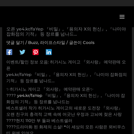
콘
텐
츠
[YES24 할인/이벤트] 히가시노 게이고 『외사랑』 예약판매
로
오픈 ye4.kr/faYep 『비밀』, 『용의자 X의 헌신』, 『나미야
잡화점의 기적』 등 장르를 넘나드…
건
너
댓글 달기
/
Buzz
,
라이프스타일
/ 글쓴이
Cools
뛰
기
이벤트/할인 정보 모음: 히가시노 게이고 『외사랑』 예약판매 오
픈
ye4.kr/faYep 『비밀』, 『용의자 X의 헌신』, 『나미야 잡화점의
기적』 등 장르를 넘나드…
✨히가시노 게이고 『외사랑』 예약판매 오픈✨
????
ye4.kr/faYep
『비밀』, 『용의자 X의 헌신』, 『나미야 잡
화점의 기적』 등 장르를 넘나드는
베스트셀러 작가 히가시노 게이고의 새로운 도전장 『외사랑』
오랜 친구의 충격적 고백 속에 어긋난 우정과 고뇌에 젖은 사랑
????현지 110만 부 돌파 베스트셀러
????드라마화 된 화제의 소설! ❝이 세상의 모든 사람은 뫼비우스
띠 위에 있어요.