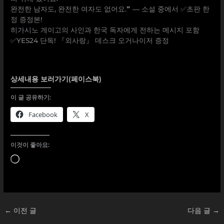
완전한 남자도, 완전한 여자도 없어요.❞ ― 소설 중에서 ✅초판 한
정 증정본!
히가시노 게이고의 사인과 한국 독자에게 전하는 메시지 포함
✅YES24 단독! 『외사랑』 데스크 오거나이저 증정
상세내용 보러가기(페이스북)
이 글 공유하기:
Facebook
X
이것이 좋아요:
로
드
중...
←
이전 글
다음 글
→