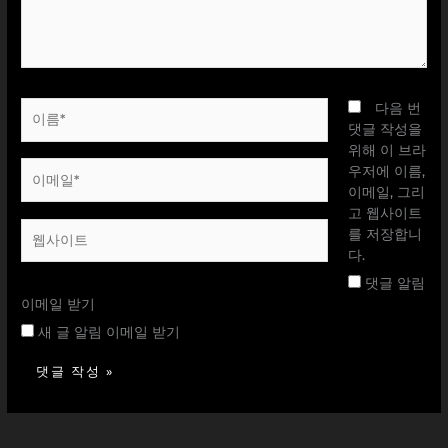
세
요...
이
다음 번
름
댓글 작성을
*
위해 이 브라
이
우저에 이름,
메
이메일, 그리
일
고 웹사이트
웹
*
를 저장합니
사
다.
이
댓글 알림
트
이메일 받기
새 글 알림 이메일 받기