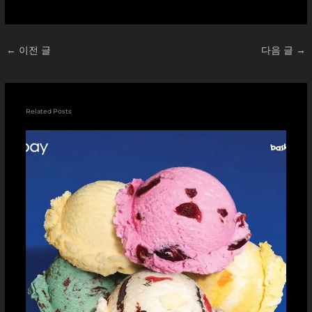
중...
←
이전 글
다음 글
→
Related Posts