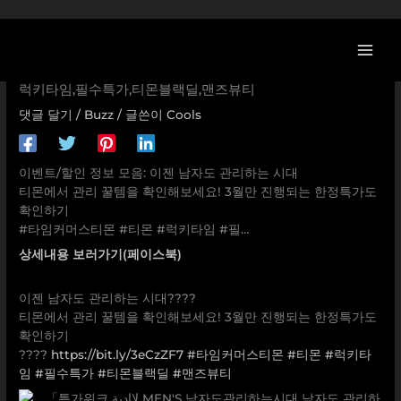
콘
[티몬 이벤트] 이젠 남자도 관리하는 시대 티몬에서 관리 꿀템
텐
을 확인해보세요! 3월만 진행되는 한정특가도 확인하기 #타
츠
임커머스티몬 #티몬 #럭키타임 #필… 타임커머스티몬,티몬,
로
럭키타임,필수특가,티몬블랙딜,맨즈뷰티
건
댓글 달기
/
Buzz
/ 글쓴이
Cools
너
뛰
기
이벤트/할인 정보 모음: 이젠 남자도 관리하는 시대
티몬에서 관리 꿀템을 확인해보세요! 3월만 진행되는 한정특가도
확인하기
#타임커머스티몬 #티몬 #럭키타임 #필…
상세내용 보러가기(페이스북)
이젠 남자도 관리하는 시대????
티몬에서 관리 꿀템을 확인해보세요! 3월만 진행되는 한정특가도
확인하기
????
https://bit.ly/3eCzZF7
#타임커머스티몬
#티몬
#럭키타
임
#필수특가
#티몬블랙딜
#맨즈뷰티