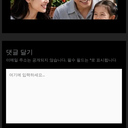
댓글 달기
이메일 주소는 공개되지 않습니다.
필수 필드는
*
로 표시됩니다
여
기
에
입
력
하
세
요...