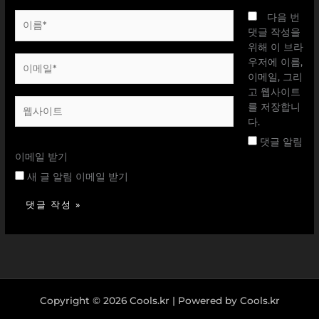
이
다음 번
름
댓글 작성을
*
위해 이 브라
이
우저에 이름,
메
이메일, 그리
일
고 웹사이트
웹
*
를 저장합니
사
다.
이
댓글 알림
트
이메일 받기
새 글 알림 이메일 받기
Copyright © 2026 Cools.kr | Powered by Cools.kr