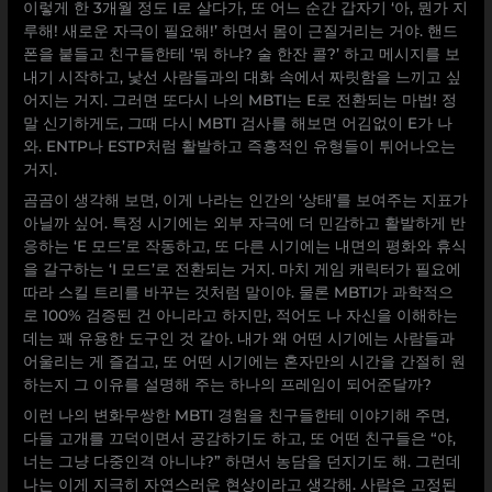
이렇게 한 3개월 정도 I로 살다가, 또 어느 순간 갑자기 ‘아, 뭔가 지
루해! 새로운 자극이 필요해!’ 하면서 몸이 근질거리는 거야. 핸드
폰을 붙들고 친구들한테 ‘뭐 하냐? 술 한잔 콜?’ 하고 메시지를 보
내기 시작하고, 낯선 사람들과의 대화 속에서 짜릿함을 느끼고 싶
어지는 거지. 그러면 또다시 나의 MBTI는 E로 전환되는 마법! 정
말 신기하게도, 그때 다시 MBTI 검사를 해보면 어김없이 E가 나
와. ENTP나 ESTP처럼 활발하고 즉흥적인 유형들이 튀어나오는
거지.
곰곰이 생각해 보면, 이게 나라는 인간의 ‘상태’를 보여주는 지표가
아닐까 싶어. 특정 시기에는 외부 자극에 더 민감하고 활발하게 반
응하는 ‘E 모드’로 작동하고, 또 다른 시기에는 내면의 평화와 휴식
을 갈구하는 ‘I 모드’로 전환되는 거지. 마치 게임 캐릭터가 필요에
따라 스킬 트리를 바꾸는 것처럼 말이야. 물론 MBTI가 과학적으
로 100% 검증된 건 아니라고 하지만, 적어도 나 자신을 이해하는
데는 꽤 유용한 도구인 것 같아. 내가 왜 어떤 시기에는 사람들과
어울리는 게 즐겁고, 또 어떤 시기에는 혼자만의 시간을 간절히 원
하는지 그 이유를 설명해 주는 하나의 프레임이 되어준달까?
이런 나의 변화무쌍한 MBTI 경험을 친구들한테 이야기해 주면,
다들 고개를 끄덕이면서 공감하기도 하고, 또 어떤 친구들은 “야,
너는 그냥 다중인격 아니냐?” 하면서 농담을 던지기도 해. 그런데
나는 이게 지극히 자연스러운 현상이라고 생각해. 사람은 고정된