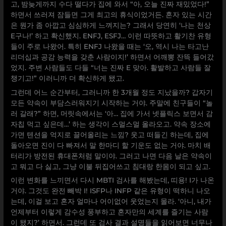
고, 밤늦게까지 수다 떨다가 집에 와서 “아, 오늘 진짜 재밌었다!”
하면서 쓰러져 잠들면 그게 최고의 휴식이었거든. 혼자 있는 시간
은 뭔가 좀 아깝고 심심하게 느껴지는? 그래서 당연히 ‘나는 천상
E구나!’ 하고 확신했지. ENFJ, ESFJ… 이런 따뜻하고 활기찬 유형
들이 주로 나왔어. 특히 ENFJ 나왔을 때는 ‘오, 역시 나는 타고난
리더십과 공감 능력을 갖춘 사람이지!’ 하면서 어깨뽕 잔뜩 들어갔
었지. 주변 사람들도 다들 “너는 진짜 E 맞아. 활발하고 사람들 잘
챙기고!” 이러니까 더 확신하게 됐고.
그런데 어느 순간부터, 그러니까 한 3개월 정도 지났을까? 갑자기
모든 약속이 부담스러워지기 시작하는 거야. 주말에 친구들이 “놀
러 갈래?” 하면, 머릿속에서는 ‘아… 집에 가서 넷플릭스 보면서 감
자칩 먹고 싶은데…’ 하는 생각이 스멀스멀 올라오고. 약속 장소에
가면 텐션을 억지로 끌어올리는 느낌? 웃고 떠들긴 하는데, 집에
돌아오면 진이 다 빠져서 말 한마디 할 기운도 없는 거야. 마치 배
터리가 방전된 휴대폰처럼 말이야. 그러고 나면 다음 날은 약속이
고 뭐고 다 싫고, 그냥 이불 뒤집어쓰고 침대랑 한몸이 되고 싶고.
이런 변화를 느끼면서 다시 MBTI 검사를 해봤는데, 띠용! I가 나온
거야. 그것도 완전 빼박 I! ISFP나 INFP 같은 유형이 떡하니 나오
는데, 이걸 보고 혼자 얼마나 어이없어 웃었는지 몰라. ‘아니, 내가
언제부터 이렇게 감수성 풍부하고 혼자만의 세계를 즐기는 사람
이 됐지?’ 하면서. 그런데 또 검사 결과 설명들을 읽어보면 너무나