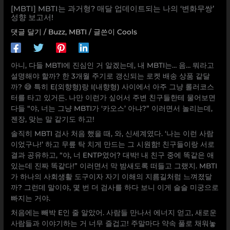
[MBTI] MBTI는 과거형? 매달 업데이트되는 나의 ‘변화무쌍’
성향 보고서!
댓글 달기
/
Buzz
,
MBTI
/ 글쓴이
Cools
아니, 다들 MBTI에 진심인 거 알겠는데, 내 MBTI는… 음… 뭐라고
설명해야 할까? 한 3개월 주기로 갱신되는 로켓 배송 상품 같달
까? 😅 특히 E(외향형)랑 I(내향형) 사이에서 아주 그냥 롤러코스
터를 타고 있거든. 나만 이런가 싶어서 주변 친구들한테 물어보면
다들 “야, 너는 그냥 MBTI가 ‘카오스’ 아냐?” 이러면서 놀리는데,
젠장, 맞는 말 같기도 하고!
솔직히 MBTI 검사 처음 했을 때, 와, 신세계였다. ‘나는 이런 사람
이었구나!’ 하고 무릎 탁 치게 만드는 그 시원함! 친구들이랑 서로
결과 공유하고, “야, 너 ENTP였어? 대박! 내 친구 중에 똑같은 애
있는데 진짜 똑같다!” 이러면서 막 밤새도록 떠들고 그랬지. MBTI
가 하나의 사회생활 도구이자 자기 이해의 지름길처럼 느껴졌달
까? 그런데 말이야, 몇 번 더 검사를 하다 보니 이게 슬슬 미궁으로
빠지는 거야.
처음에는 빼박 E인 줄 알았어. 사람들 만나서 에너지 얻고, 새로운
사람들과 이야기하는 거 너무 즐겁고! 주말마다 약속 풀로 채워놓