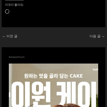
이것이 좋아요:
로
드
중...
←
이전 글
다음 글
→
Related Posts