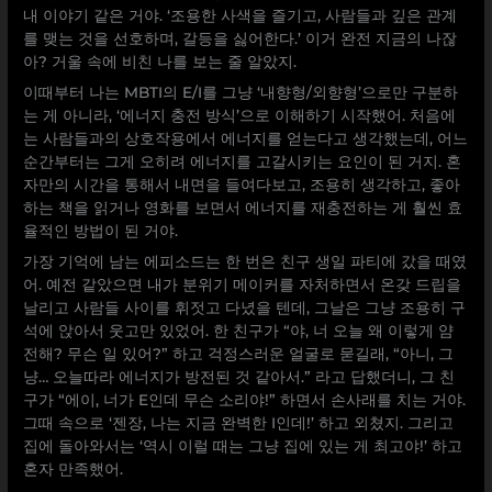
내 이야기 같은 거야. ‘조용한 사색을 즐기고, 사람들과 깊은 관계
를 맺는 것을 선호하며, 갈등을 싫어한다.’ 이거 완전 지금의 나잖
아? 거울 속에 비친 나를 보는 줄 알았지.
이때부터 나는 MBTI의 E/I를 그냥 ‘내향형/외향형’으로만 구분하
는 게 아니라, ‘에너지 충전 방식’으로 이해하기 시작했어. 처음에
는 사람들과의 상호작용에서 에너지를 얻는다고 생각했는데, 어느
순간부터는 그게 오히려 에너지를 고갈시키는 요인이 된 거지. 혼
자만의 시간을 통해서 내면을 들여다보고, 조용히 생각하고, 좋아
하는 책을 읽거나 영화를 보면서 에너지를 재충전하는 게 훨씬 효
율적인 방법이 된 거야.
가장 기억에 남는 에피소드는 한 번은 친구 생일 파티에 갔을 때였
어. 예전 같았으면 내가 분위기 메이커를 자처하면서 온갖 드립을
날리고 사람들 사이를 휘젓고 다녔을 텐데, 그날은 그냥 조용히 구
석에 앉아서 웃고만 있었어. 한 친구가 “야, 너 오늘 왜 이렇게 얌
전해? 무슨 일 있어?” 하고 걱정스러운 얼굴로 묻길래, “아니, 그
냥… 오늘따라 에너지가 방전된 것 같아서.” 라고 답했더니, 그 친
구가 “에이, 너가 E인데 무슨 소리야!” 하면서 손사래를 치는 거야.
그때 속으로 ‘젠장, 나는 지금 완벽한 I인데!’ 하고 외쳤지. 그리고
집에 돌아와서는 ‘역시 이럴 때는 그냥 집에 있는 게 최고야!’ 하고
혼자 만족했어.