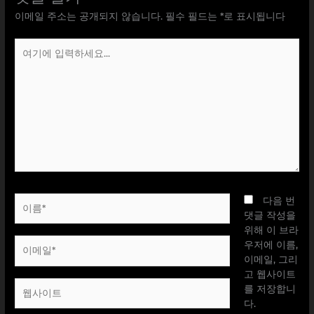
이메일 주소는 공개되지 않습니다.
필수 필드는
*
로 표시됩니다
여
기
에
입
력
하
세
요...
이
다음 번
름
댓글 작성을
*
위해 이 브라
이
우저에 이름,
메
이메일, 그리
일
고 웹사이트
웹
*
를 저장합니
사
다.
이